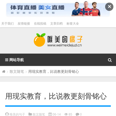
✕
关于我们
友情链接
在线投稿
文章归档
标签大全
网站导航
>
散文随笔
>
用现实教育，比说教更刻骨铭心
用现实教育，比说教更刻骨铭心
唯美的句子
散文随笔
06-14
85
0