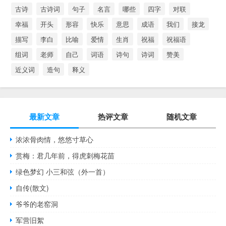
古诗
古诗词
句子
名言
哪些
四字
对联
幸福
开头
形容
快乐
意思
成语
我们
接龙
描写
李白
比喻
爱情
生肖
祝福
祝福语
组词
老师
自己
词语
诗句
诗词
赞美
近义词
造句
释义
最新文章
热评文章
随机文章
浓浓骨肉情，悠悠寸草心
赏梅：君几年前，得虎刺梅花苗
绿色梦幻 小三和弦（外一首）
自传(散文)
爷爷的老窑洞
军营旧絮