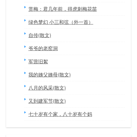
赏梅：君几年前，得虎刺梅花苗
绿色梦幻 小三和弦（外一首）
自传(散文)
爷爷的老窑洞
军营旧絮
我的姨父姨母(散文)
八月的风采(散文)
又到建军节(散文)
七十岁有个家，八十岁有个妈