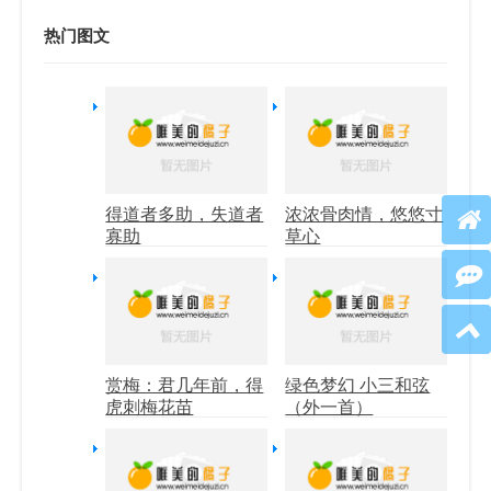
热门图文
得道者多助，失道者
浓浓骨肉情，悠悠寸
寡助
草心
赏梅：君几年前，得
绿色梦幻 小三和弦
虎刺梅花苗
（外一首）