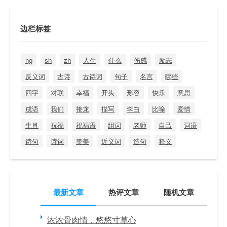
边栏标签
ng
sh
zh
人生
什么
伤感
励志
反义词
古诗
古诗词
句子
名言
哪些
四字
对联
幸福
开头
形容
快乐
意思
成语
我们
接龙
描写
李白
比喻
爱情
生肖
祝福
祝福语
组词
老师
自己
词语
诗句
诗词
赞美
近义词
造句
释义
最新文章
热评文章
随机文章
浓浓骨肉情，悠悠寸草心