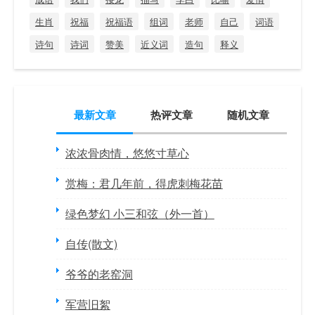
生肖
祝福
祝福语
组词
老师
自己
词语
诗句
诗词
赞美
近义词
造句
释义
最新文章
热评文章
随机文章
浓浓骨肉情，悠悠寸草心
赏梅：君几年前，得虎刺梅花苗
绿色梦幻 小三和弦（外一首）
自传(散文)
爷爷的老窑洞
军营旧絮