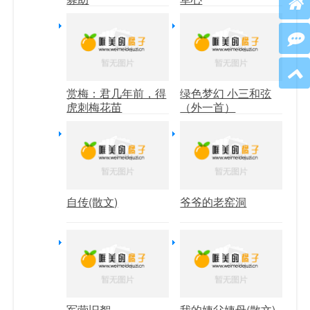
赏梅：君几年前，得
绿色梦幻 小三和弦
虎刺梅花苗
（外一首）
自传(散文)
爷爷的老窑洞
军营旧絮
我的姨父姨母(散文)