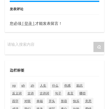
发表评论
您必须
[ 登录 ]
才能发表留言！
请输入搜索内容
边栏标签
ng
sh
zh
人生
什么
伤感
励志
反义词
古诗
古诗词
句子
名言
哪些
四字
对联
幸福
开头
形容
快乐
意思
成语
我们
接龙
描写
李白
比喻
爱情