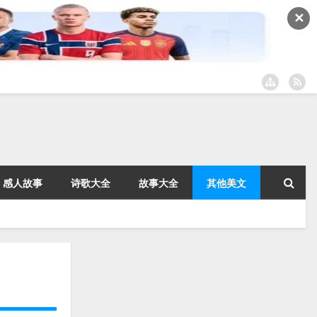
✕
感人故事
诗歌大全
故事大全
其他美文