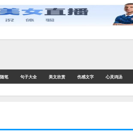
随笔
句子大全
美文欣赏
伤感文字
心灵鸡汤