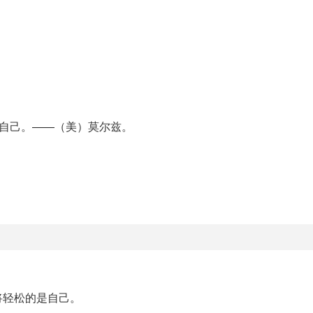
你自己。——（美）莫尔兹。
将轻松的是自己。