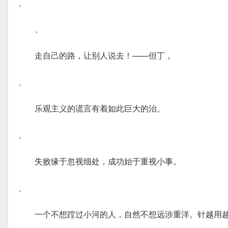
、
、
走自己的路，让别人说去！——但丁，
、
乐观主义的谎言有着如此巨大的治。
、
失败缘于忽视细处，成功始于重视小事。
、
一个不想蹚过小河的人，自然不想远涉重洋。针越用