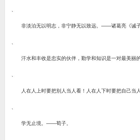
、
非淡泊无以明志，非宁静无以致远。——诸葛亮《诫
、
汗水和丰收是忠实的伙伴，勤学和知识是一对最美丽
、
人在人上时要把别人当人看！人在人下时要把自己当
、
学无止境。——荀子。
、