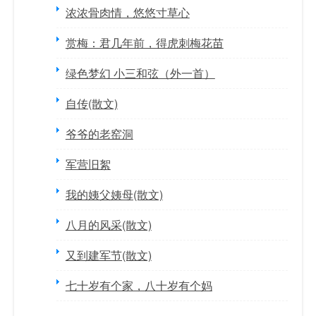
浓浓骨肉情，悠悠寸草心
赏梅：君几年前，得虎刺梅花苗
绿色梦幻 小三和弦（外一首）
自传(散文)
爷爷的老窑洞
军营旧絮
我的姨父姨母(散文)
八月的风采(散文)
又到建军节(散文)
七十岁有个家，八十岁有个妈