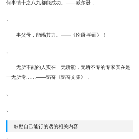
何事情十之八九都能成功。——威尔逊，
、
事父母，能竭其力。——《论语·学而》！
、
无所不能的人实在一无所能，无所不专的专家实在是
一无所专……——韬奋《韬奋文集》，
、
、
鼓励自己能行的话的相关内容
、