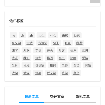
边栏标签
ng
sh
zh
人生
什么
伤感
励志
反义词
古诗
古诗词
句子
名言
哪些
四字
对联
幸福
开头
形容
快乐
意思
成语
我们
接龙
描写
李白
比喻
爱情
生肖
祝福
祝福语
组词
老师
自己
词语
诗句
诗词
赞美
近义词
造句
释义
最新文章
热评文章
随机文章