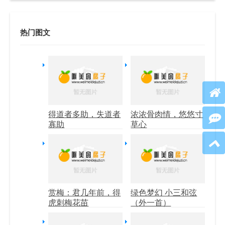
热门图文
得道者多助，失道者
浓浓骨肉情，悠悠寸
寡助
草心
赏梅：君几年前，得
绿色梦幻 小三和弦
虎刺梅花苗
（外一首）