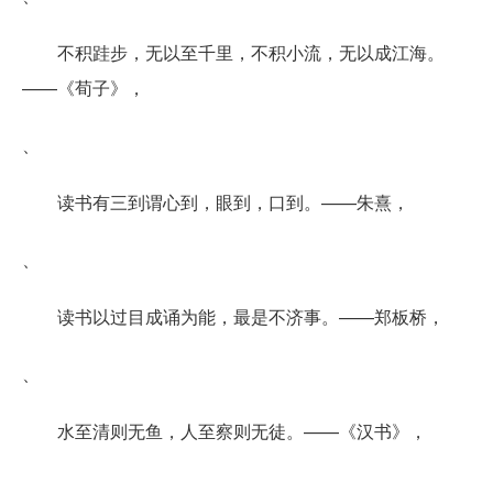
不积跬步，无以至千里，不积小流，无以成江海。
——《荀子》，
、
读书有三到谓心到，眼到，口到。——朱熹，
、
读书以过目成诵为能，最是不济事。——郑板桥，
、
水至清则无鱼，人至察则无徒。——《汉书》，
、