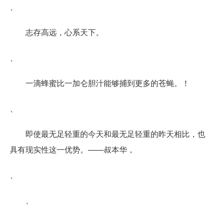
、
志存高远，心系天下。
、
一滴蜂蜜比一加仑胆汁能够捕到更多的苍蝇。！
、
即使最无足轻重的今天和最无足轻重的昨天相比，也
具有现实性这一优势。——叔本华，
、
、