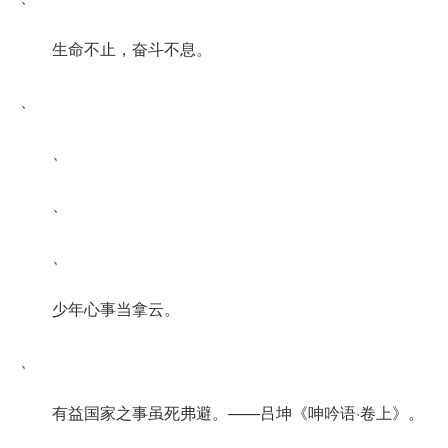
生命不止，奋斗不息。
、
、
、
、
少年心事当拿云。
、
有益国家之事虽死弗避。——吕坤《呻吟语·卷上》。