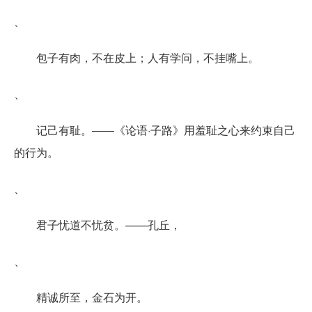
、
包子有肉，不在皮上；人有学问，不挂嘴上。
、
记己有耻。——《论语·子路》用羞耻之心来约束自己
的行为。
、
君子忧道不忧贫。——孔丘，
、
精诚所至，金石为开。