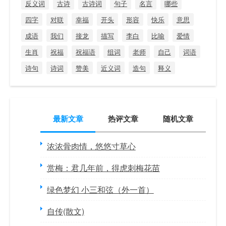
反义词
古诗
古诗词
句子
名言
哪些
四字
对联
幸福
开头
形容
快乐
意思
成语
我们
接龙
描写
李白
比喻
爱情
生肖
祝福
祝福语
组词
老师
自己
词语
诗句
诗词
赞美
近义词
造句
释义
最新文章
热评文章
随机文章
浓浓骨肉情，悠悠寸草心
赏梅：君几年前，得虎刺梅花苗
绿色梦幻 小三和弦（外一首）
自传(散文)