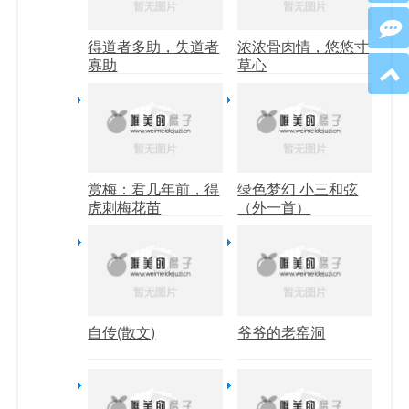
得道者多助，失道者
浓浓骨肉情，悠悠寸
寡助
草心
赏梅：君几年前，得
绿色梦幻 小三和弦
虎刺梅花苗
（外一首）
自传(散文)
爷爷的老窑洞