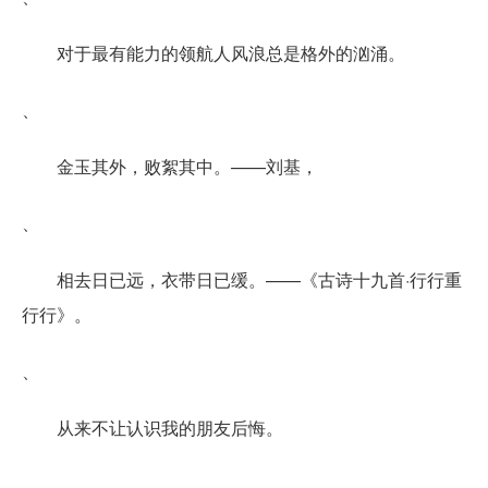
对于最有能力的领航人风浪总是格外的汹涌。
、
金玉其外，败絮其中。——刘基，
、
相去日已远，衣带日已缓。——《古诗十九首·行行重
行行》。
、
从来不让认识我的朋友后悔。
、