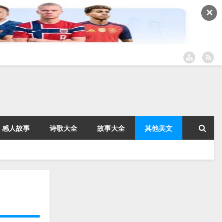
✕
感人故事
诗歌大全
故事大全
其他美文