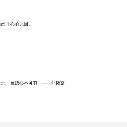
自己开心的原因。
可无，自贱心不可有。——邹韬奋，