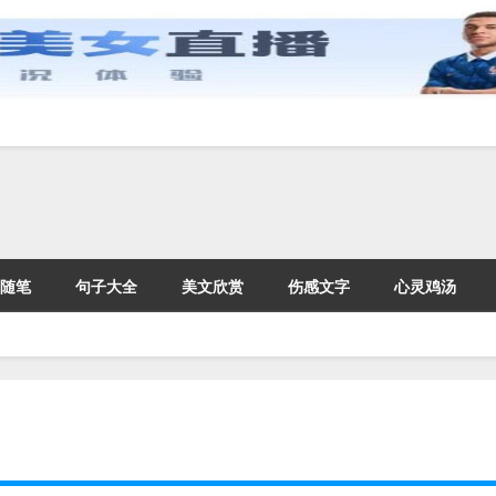
随笔
句子大全
美文欣赏
伤感文字
心灵鸡汤