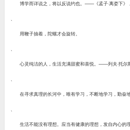
博学而详说之，将以反说约也。——《孟子·离娄下》
、
用鞭子抽着，陀螺才会旋转。
、
心灵纯洁的人，生活充满甜蜜和喜悦。——列夫·托尔
、
在寻求真理的长河中，唯有学习，不断地学习，勤奋
、
生活不能没有理想。应当有健康的理想，发自内心的