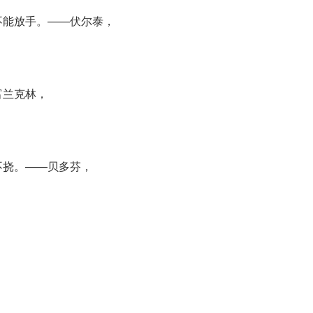
不能放手。——伏尔泰，
富兰克林，
不挠。——贝多芬，