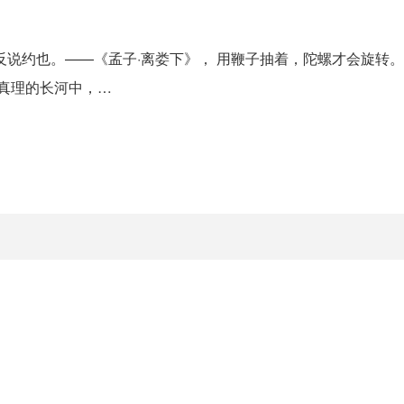
说约也。——《孟子·离娄下》， 用鞭子抽着，陀螺才会旋转。
求真理的长河中，…