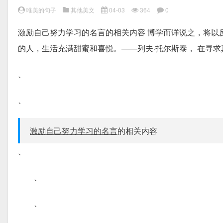
唯美的句子
其他美文
04-03
364
0
激励自己努力学习的名言的相关内容 博学而详说之，将以反
的人，生活充满甜蜜和喜悦。——列夫·托尔斯泰， 在寻
、
、
激励自己努力学习的名言
的相关内容
、
、
、