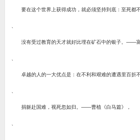
要在这个世界上获得成功，就必须坚持到底：至死都
、
没有受过教育的天才就好比埋在矿石中的银子。——
、
卓越的人的一大优点是：在不利和艰难的遭遇里百折
、
捐躯赴国难，视死忽如归。——曹植《白马篇》，
、
、