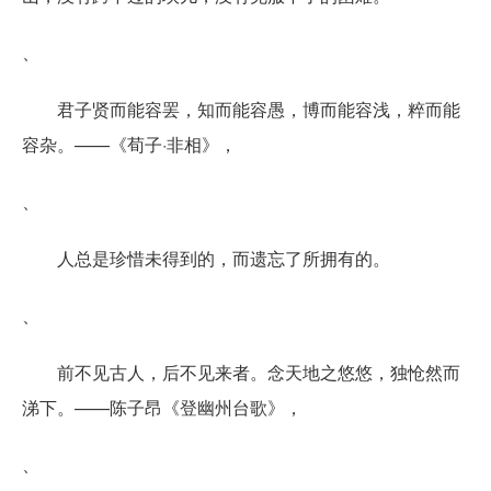
、
君子贤而能容罢，知而能容愚，博而能容浅，粹而能
容杂。——《荀子·非相》，
、
人总是珍惜未得到的，而遗忘了所拥有的。
、
前不见古人，后不见来者。念天地之悠悠，独怆然而
涕下。——陈子昂《登幽州台歌》，
、