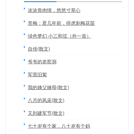
浓浓骨肉情，悠悠寸草心
赏梅：君几年前，得虎刺梅花苗
绿色梦幻 小三和弦（外一首）
自传(散文)
爷爷的老窑洞
军营旧絮
我的姨父姨母(散文)
八月的风采(散文)
又到建军节(散文)
七十岁有个家，八十岁有个妈