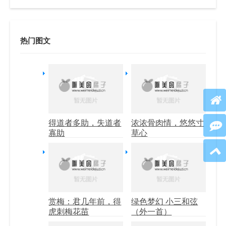
热门图文
得道者多助，失道者
浓浓骨肉情，悠悠寸
寡助
草心
赏梅：君几年前，得
绿色梦幻 小三和弦
虎刺梅花苗
（外一首）