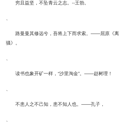
穷且益坚，不坠青云之志。--王勃。
、
路曼曼其修远兮，吾将上下而求索。——屈原《离
骚》。
、
读书也象开矿一样，“沙里淘金”。——赵树理！
、
不患人之不己知，患不知人也。——孔子，
、