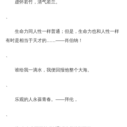
虚怀若竹，清气若兰。
、
生命力同人性一样普通；但是，生命力也和人性一样
有时是相当于天才的……——肖伯纳！
、
谁给我一滴水，我便回报他整个大海。
、
乐观的人永葆青春。——拜伦，
、