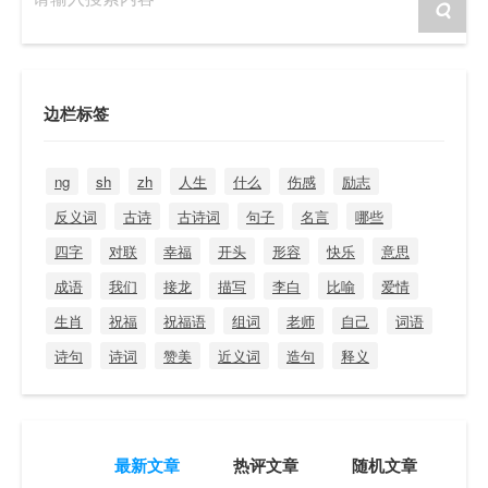
边栏标签
ng
sh
zh
人生
什么
伤感
励志
反义词
古诗
古诗词
句子
名言
哪些
四字
对联
幸福
开头
形容
快乐
意思
成语
我们
接龙
描写
李白
比喻
爱情
生肖
祝福
祝福语
组词
老师
自己
词语
诗句
诗词
赞美
近义词
造句
释义
最新文章
热评文章
随机文章