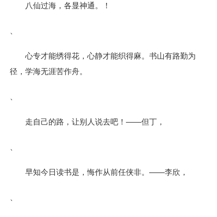
八仙过海，各显神通。！
、
心专才能绣得花，心静才能织得麻。书山有路勤为
径，学海无涯苦作舟。
、
走自己的路，让别人说去吧！——但丁，
、
早知今日读书是，悔作从前任侠非。——李欣，
、