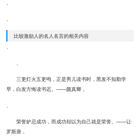
、
、
比较激励人的名人名言的相关内容
、
、
三更灯火五更鸣，正是男儿读书时，黑发不知勤学
早，白发方悔读书迟。——颜真卿，
、
荣誉妒忌成功，而成功却以为自己就是荣誉。——让·
罗斯唐，