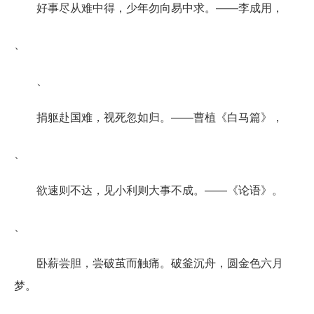
好事尽从难中得，少年勿向易中求。——李成用，
、
、
捐躯赴国难，视死忽如归。——曹植《白马篇》，
、
欲速则不达，见小利则大事不成。——《论语》。
、
卧薪尝胆，尝破茧而触痛。破釜沉舟，圆金色六月
梦。