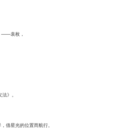
。
。——袁枚，
义法》。
样，借星光的位置而航行。