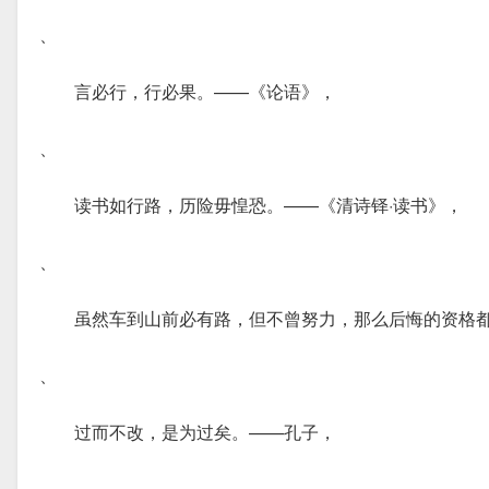
、
言必行，行必果。——《论语》，
、
读书如行路，历险毋惶恐。——《清诗铎·读书》，
、
虽然车到山前必有路，但不曾努力，那么后悔的资格
、
过而不改，是为过矣。——孔子，
、