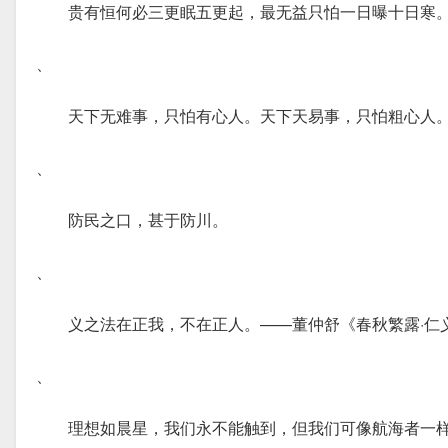
贵有恒何必三更眠五更起，最无益只怕一日曝十日寒
、
天下无难事，只怕有心人。天下天易事，只怕粗心人
、
防民之口，甚于防川。
、
义之法在正我，不在正人。——董仲舒《春秋繁露·仁
、
理想如晨星，我们永不能触到，但我们可像航海者一