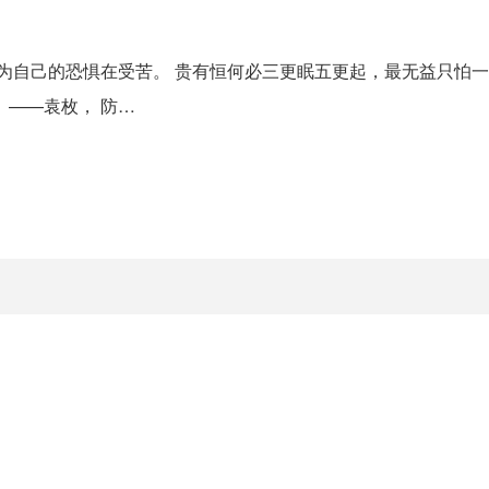
因为自己的恐惧在受苦。 贵有恒何必三更眠五更起，最无益只怕
。——袁枚， 防…