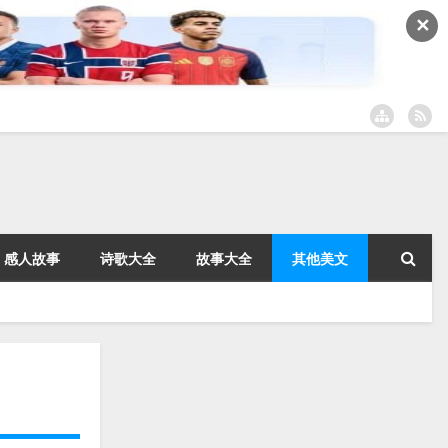
✕
感人故事
诗歌大全
故事大全
其他美文