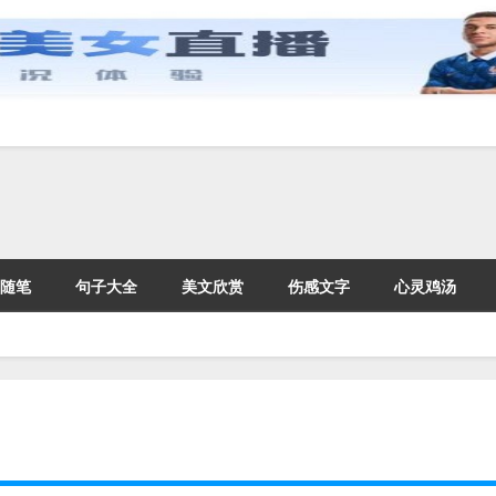
随笔
句子大全
美文欣赏
伤感文字
心灵鸡汤