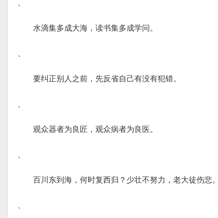
、
水滴集多成大海，读书集多成学问。
、
要纠正别人之前，先反省自己有没有犯错。
、
观众器者为良匠，观众病者为良医。
、
百川东到海，何时复西归？少壮不努力，老大徒伤悲
、