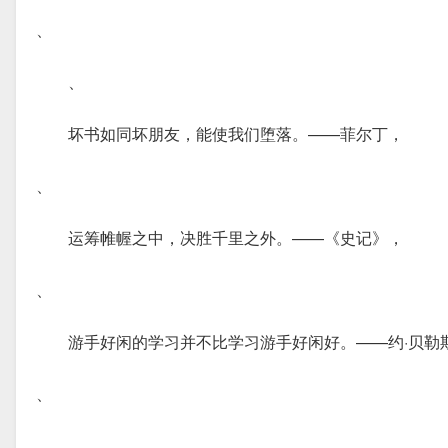
、
、
坏书如同坏朋友，能使我们堕落。——菲尔丁，
、
运筹帷幄之中，决胜千里之外。——《史记》，
、
游手好闲的学习并不比学习游手好闲好。——约·贝勒
、
、