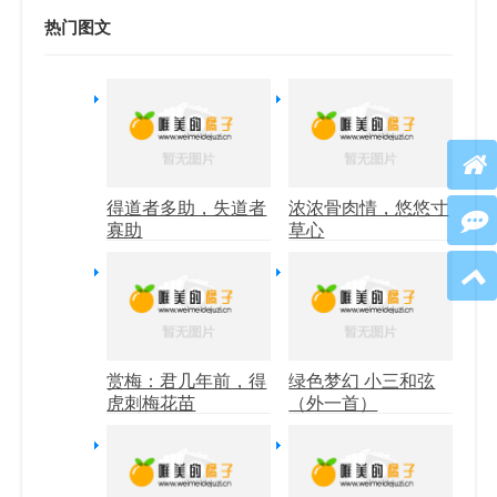
热门图文
得道者多助，失道者
浓浓骨肉情，悠悠寸
寡助
草心
赏梅：君几年前，得
绿色梦幻 小三和弦
虎刺梅花苗
（外一首）