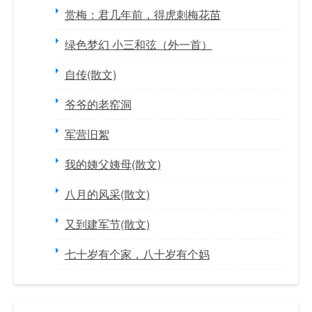
赏梅：君几年前，得虎刺梅花苗
绿色梦幻 小三和弦（外一首）
自传(散文)
爷爷的老窑洞
军营旧絮
我的姨父姨母(散文)
八月的风采(散文)
又到建军节(散文)
七十岁有个家，八十岁有个妈