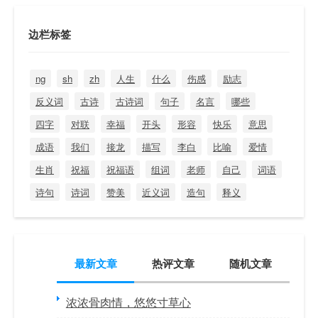
边栏标签
ng
sh
zh
人生
什么
伤感
励志
反义词
古诗
古诗词
句子
名言
哪些
四字
对联
幸福
开头
形容
快乐
意思
成语
我们
接龙
描写
李白
比喻
爱情
生肖
祝福
祝福语
组词
老师
自己
词语
诗句
诗词
赞美
近义词
造句
释义
最新文章
热评文章
随机文章
浓浓骨肉情，悠悠寸草心