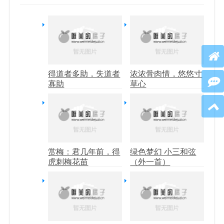
得道者多助，失道者
浓浓骨肉情，悠悠寸
寡助
草心
赏梅：君几年前，得
绿色梦幻 小三和弦
虎刺梅花苗
（外一首）