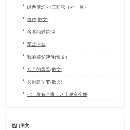
绿色梦幻 小三和弦（外一首）
自传(散文)
爷爷的老窑洞
军营旧絮
我的姨父姨母(散文)
八月的风采(散文)
又到建军节(散文)
七十岁有个家，八十岁有个妈
热门图文