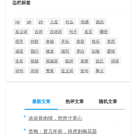
边栏标签
ng
sh
zh
人生
什么
伤感
励志
反义词
古诗
古诗词
句子
名言
哪些
四字
对联
幸福
开头
形容
快乐
意思
成语
我们
接龙
描写
李白
比喻
爱情
生肖
祝福
祝福语
组词
老师
自己
词语
诗句
诗词
赞美
近义词
造句
释义
最新文章
热评文章
随机文章
浓浓骨肉情，悠悠寸草心
赏梅：君几年前，得虎刺梅花苗