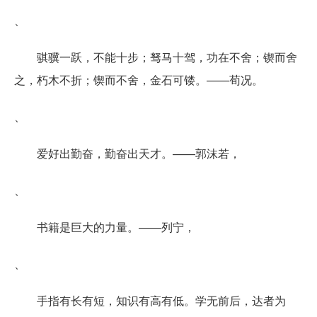
、
骐骥一跃，不能十步；驽马十驾，功在不舍；锲而舍
之，朽木不折；锲而不舍，金石可镂。——荀况。
、
爱好出勤奋，勤奋出天才。——郭沫若，
、
书籍是巨大的力量。——列宁，
、
手指有长有短，知识有高有低。学无前后，达者为