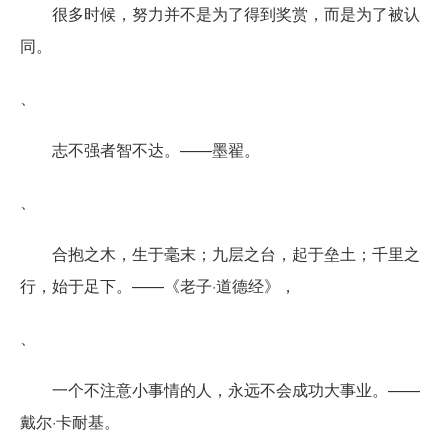
很多时候，努力并不是为了得到奖赏，而是为了被认
同。
、
志不强者智不达。——墨翟。
、
合抱之木，生于毫末；九层之台，起于垒土；千里之
行，始于足下。——《老子·道德经》，
、
一个不注意小事情的人，永远不会成功大事业。——
戴尔·卡耐基。