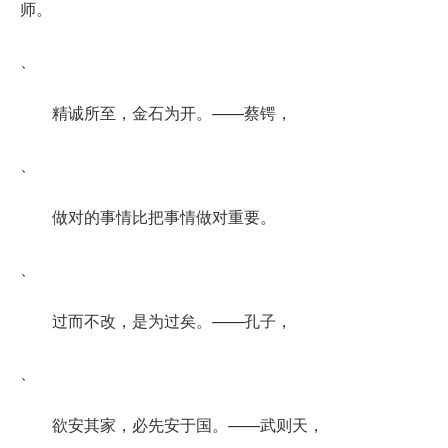
师。
、
精诚所至，金石为开。——蔡锷，
、
做对的事情比把事情做对重要。
、
过而不改，是为过矣。——孔子，
、
欲安其家，必先安于国。——武则天，