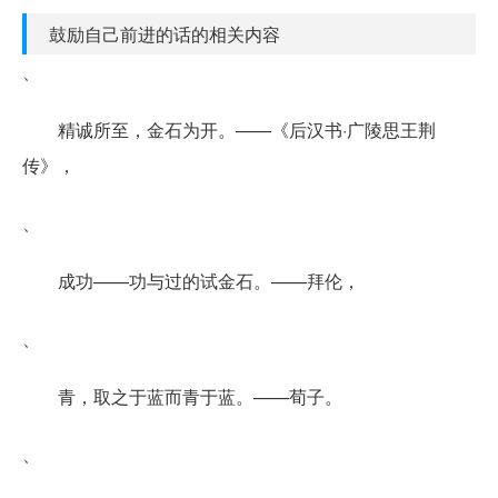
鼓励自己前进的话的相关内容
、
精诚所至，金石为开。——《后汉书·广陵思王荆
传》，
、
成功——功与过的试金石。——拜伦，
、
青，取之于蓝而青于蓝。——荀子。
、