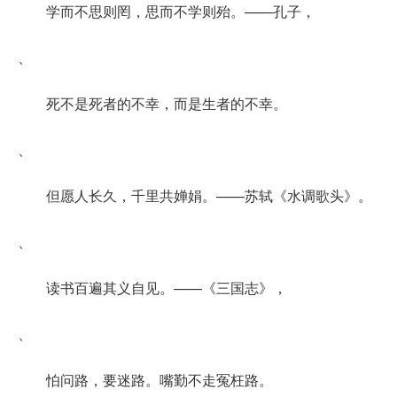
学而不思则罔，思而不学则殆。——孔子，
、
死不是死者的不幸，而是生者的不幸。
、
但愿人长久，千里共婵娟。——苏轼《水调歌头》。
、
读书百遍其义自见。——《三国志》，
、
怕问路，要迷路。嘴勤不走冤枉路。