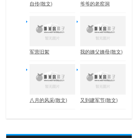
自传(散文)
爷爷的老窑洞
军营旧絮
我的姨父姨母(散文)
八月的风采(散文)
又到建军节(散文)