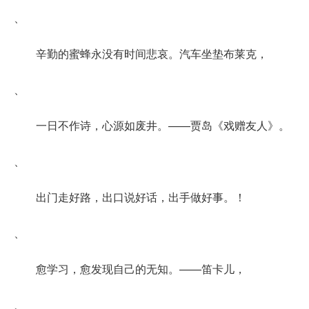
、
辛勤的蜜蜂永没有时间悲哀。汽车坐垫布莱克，
、
一日不作诗，心源如废井。——贾岛《戏赠友人》。
、
出门走好路，出口说好话，出手做好事。！
、
愈学习，愈发现自己的无知。——笛卡儿，
、