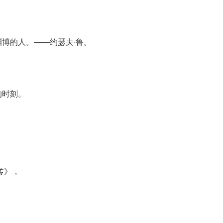
博的人。——约瑟夫·鲁。
的时刻。
传》，