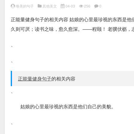
唯美的句子
其他美文
04-03
256
0
正能量健身句子的相关内容 姑娘的心里最珍视的东西是他
久则可厌；读书之味，愈久愈深。——程颐！ 老骥伏枥，
、
、
正能量健身句子
的相关内容
、
姑娘的心里最珍视的东西是他们自己的美貌。
、