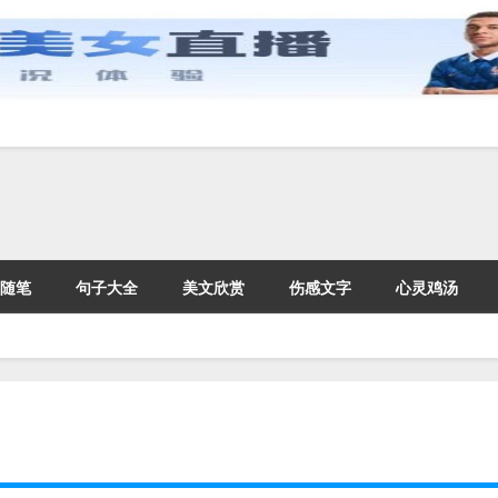
随笔
句子大全
美文欣赏
伤感文字
心灵鸡汤