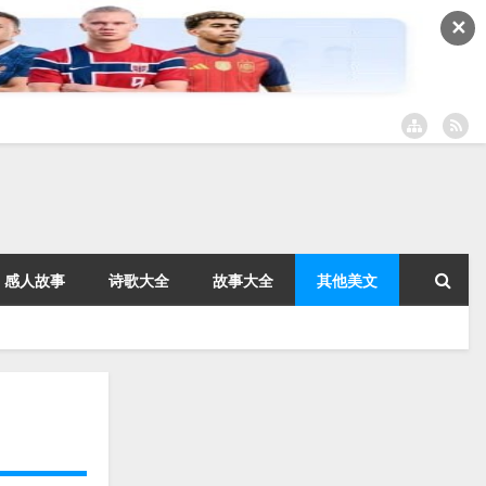
✕
感人故事
诗歌大全
故事大全
其他美文