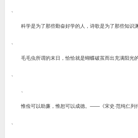
、
科学是为了那些勤奋好学的人，诗歌是为了那些知识渊
、
毛毛虫所谓的末日，恰恰就是蝴蝶破茧而出充满阳光
、
、
惟俭可以助廉，惟恕可以成德。——《宋史·范纯仁列
、
、