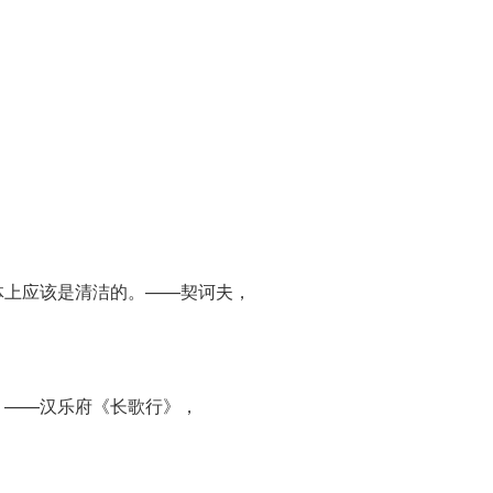
体上应该是清洁的。——契诃夫，
。——汉乐府《长歌行》，