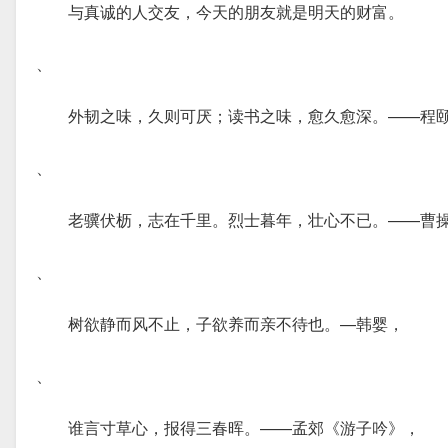
与真诚的人交友，今天的朋友就是明天的财富。
、
外韧之味，久则可厌；读书之味，愈久愈深。——程
、
老骥伏枥，志在千里。烈士暮年，壮心不已。——曹
、
树欲静而风不止，子欲养而亲不待也。—韩婴，
、
谁言寸草心，报得三春晖。——孟郊《游子吟》，