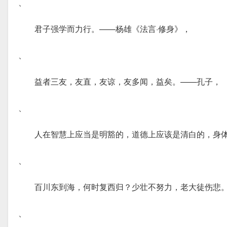
、
君子强学而力行。——杨雄《法言·修身》，
、
益者三友，友直，友谅，友多闻，益矣。——孔子，
、
人在智慧上应当是明豁的，道德上应该是清白的，身
、
百川东到海，何时复西归？少壮不努力，老大徒伤悲
、