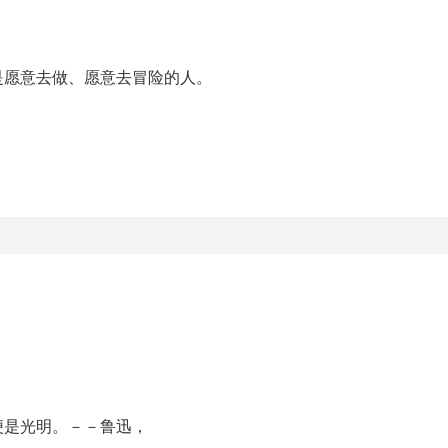
是愿意去做、愿意去冒险的人。
便是光明。－－鲁迅，