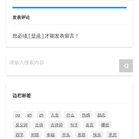
发表评论
您必须
[ 登录 ]
才能发表留言！
请输入搜索内容
边栏标签
ng
sh
zh
人生
什么
伤感
励志
反义词
古诗
古诗词
句子
名言
哪些
四字
对联
幸福
开头
形容
快乐
意思