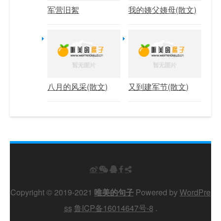
军营旧絮
我的姨父姨母(散文)
八月的风采(散文)
又到建军节(散文)
Copyright © 2019-2021
唯美的句子
Powered by
WordPre
ss
鲁ICP备16014647号-8
.