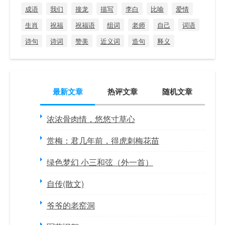
成语
我们
接龙
描写
李白
比喻
爱情
生肖
祝福
祝福语
组词
老师
自己
词语
诗句
诗词
赞美
近义词
造句
释义
最新文章
热评文章
随机文章
浓浓骨肉情，悠悠寸草心
赏梅：君几年前，得虎刺梅花苗
绿色梦幻 小三和弦（外一首）
自传(散文)
爷爷的老窑洞