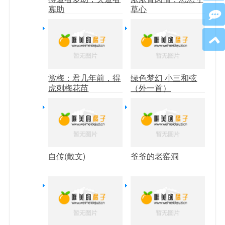
寡助
草心
赏梅：君几年前，得
绿色梦幻 小三和弦
虎刺梅花苗
（外一首）
自传(散文)
爷爷的老窑洞