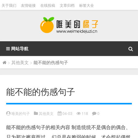
关于我们
友情链接
在线投稿
文章归档
标签大全
✕
网站导航
>
其他美文
>
能不能的伤感句子
能不能的伤感句子
唯美的句子
其他美文
04-03
118
0
能不能的伤感句子的相关内容 制造统统不是偶合的偶合、
只为那次擦肩而过。 们总是在脆弱的时候，才会想起偶然