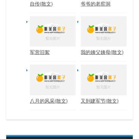
自传(散文)
爷爷的老窑洞
军营旧絮
我的姨父姨母(散文)
八月的风采(散文)
又到建军节(散文)