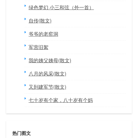
绿色梦幻 小三和弦（外一首）
自传(散文)
爷爷的老窑洞
军营旧絮
我的姨父姨母(散文)
八月的风采(散文)
又到建军节(散文)
七十岁有个家，八十岁有个妈
热门图文