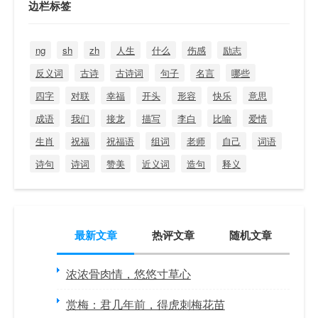
边栏标签
ng
sh
zh
人生
什么
伤感
励志
反义词
古诗
古诗词
句子
名言
哪些
四字
对联
幸福
开头
形容
快乐
意思
成语
我们
接龙
描写
李白
比喻
爱情
生肖
祝福
祝福语
组词
老师
自己
词语
诗句
诗词
赞美
近义词
造句
释义
最新文章
热评文章
随机文章
浓浓骨肉情，悠悠寸草心
赏梅：君几年前，得虎刺梅花苗