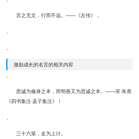
言之无文，行而不远。——《左传》，
、
、
激励成长的名言的相关内容
、
思诚为修身之本，而明善又为思诚之本。——宋·朱熹
《四书集注·孟子集注》！
、
三十六策，走为上计。