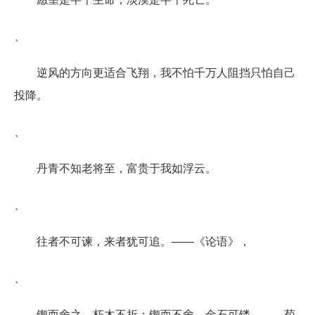
、
逆风的方向更适合飞翔，我不怕千万人阻挡只怕自己
投降。
、
丹青不知老将至，富贵于我如浮云。
、
往者不可谏，来者犹可追。——《论语》，
、
锲而舍之，朽木不折；锲而不舍，金石可镂。——荀