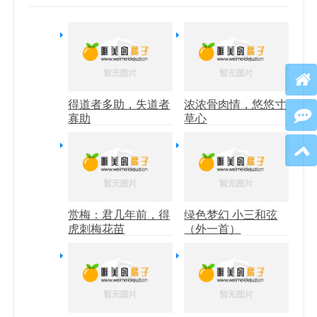
得道者多助，失道者
浓浓骨肉情，悠悠寸
寡助
草心
赏梅：君几年前，得
绿色梦幻 小三和弦
虎刺梅花苗
（外一首）