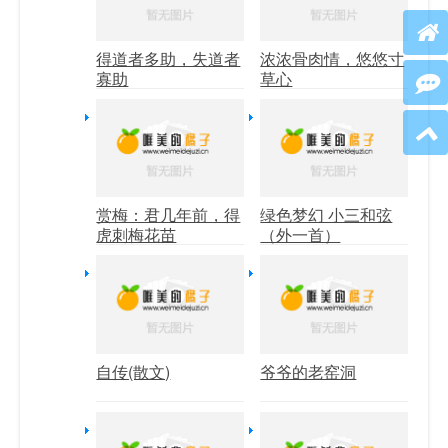
得道者多助，失道者
浓浓骨肉情，悠悠寸
寡助
草心
赏梅：君几年前，得
绿色梦幻 小三和弦
虎刺梅花苗
（外一首）
自传(散文)
爷爷的老窑洞