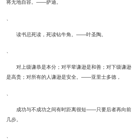
将无地自容。——萨迪。
、
读书忌死读，死读钻牛角。——叶圣陶。
、
对上级谦恭是本分；对平辈谦逊是和善；对下级谦逊
是高贵；对所有的人谦逊是安全。——亚里士多德，
、
成功与不成功之间有时距离很短——只要后者再向前
几步。
、