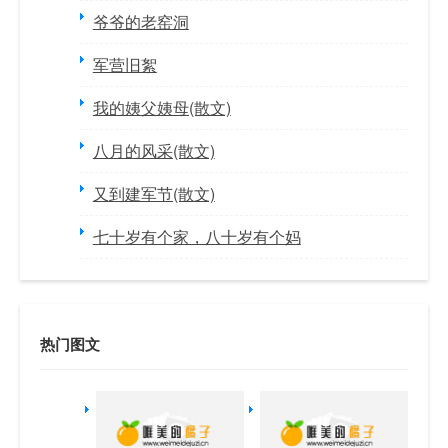
爷爷的老窑洞
军营旧絮
我的姨父姨母(散文)
八月的风采(散文)
又到建军节(散文)
七十岁有个家，八十岁有个妈
热门图文