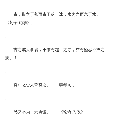
、
青，取之于蓝而青于蓝；冰，水为之而寒于水。——
《荀子·劝学》。
、
古之成大事者，不惟有超士之才，亦有坚忍不拔之
志。！
、
奋斗之心人皆有之。——李叔同，
、
见义不为，无勇也。——《论语·为政》，