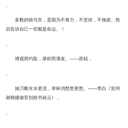
、
多数的错与失，是因为不努力，不坚持，不挽留。然
后告诉自己一切都是命运。！
、
博观而约取，厚积而薄发。——苏轼，
、
抽刀断水水更流，举杯消愁愁更愁。——李白《宣州
谢眺楼做官别校书叔云》，
、
、