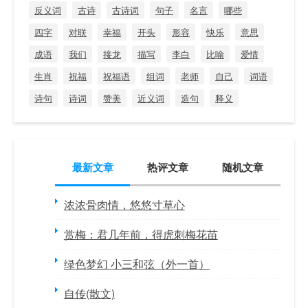
反义词
古诗
古诗词
句子
名言
哪些
四字
对联
幸福
开头
形容
快乐
意思
成语
我们
接龙
描写
李白
比喻
爱情
生肖
祝福
祝福语
组词
老师
自己
词语
诗句
诗词
赞美
近义词
造句
释义
最新文章
热评文章
随机文章
浓浓骨肉情，悠悠寸草心
赏梅：君几年前，得虎刺梅花苗
绿色梦幻 小三和弦（外一首）
自传(散文)