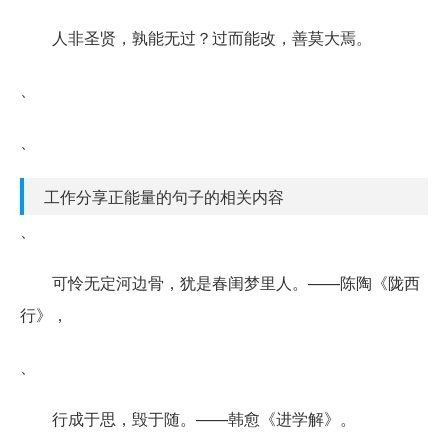
人非圣贤，孰能无过？过而能改，善莫大焉。
、
、
工作分享正能量的句子的相关内容
、
可怜无定河边骨，犹是春闺梦里人。——陈陶《陇西
行》，
、
行成于思，毁于随。——韩愈《进学解》。