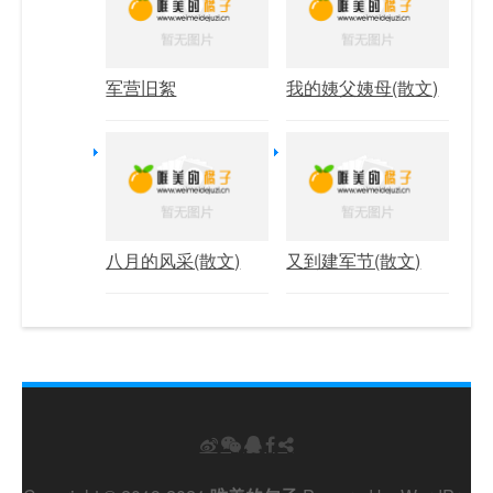
军营旧絮
我的姨父姨母(散文)
八月的风采(散文)
又到建军节(散文)