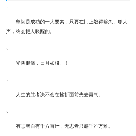
、
坚韧是成功的一大要素，只要在门上敲得够久、够大
声，终会把人唤醒的。
、
光阴似箭，日月如梭。！
、
人生的胜者决不会在挫折面前失去勇气。
、
有志者自有千方百计，无志者只感千难万难。