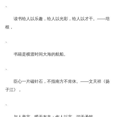
、
读书给人以乐趣，给人以光彩，给人以才干。——培
根，
、
书籍是横渡时间大海的航船。
、
臣心一片磁针石，不指南方不肯休。——文天祥《扬
子江》，
、
与人善言，暖于布帛；伤人以言，深于矛戟。——