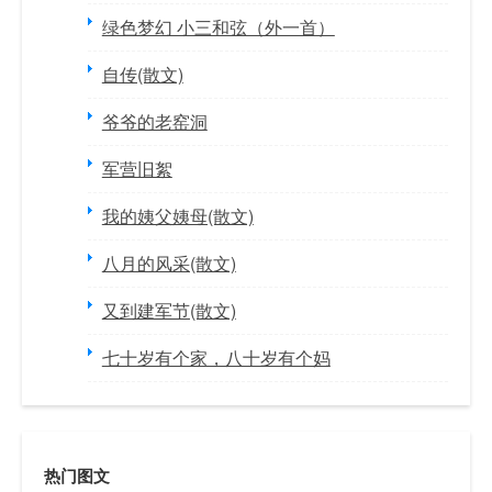
绿色梦幻 小三和弦（外一首）
自传(散文)
爷爷的老窑洞
军营旧絮
我的姨父姨母(散文)
八月的风采(散文)
又到建军节(散文)
七十岁有个家，八十岁有个妈
热门图文