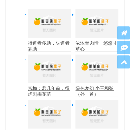
得道者多助，失道者
浓浓骨肉情，悠悠寸
寡助
草心
赏梅：君几年前，得
绿色梦幻 小三和弦
虎刺梅花苗
（外一首）