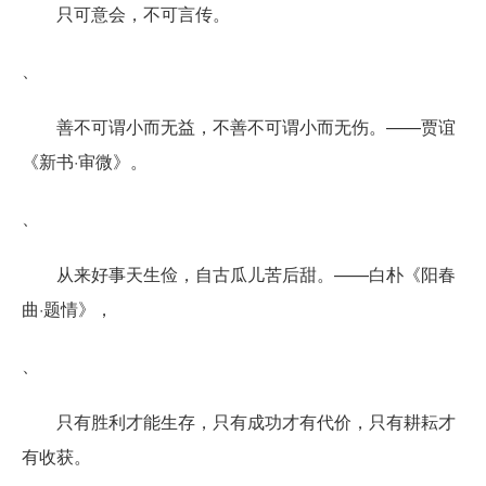
只可意会，不可言传。
、
善不可谓小而无益，不善不可谓小而无伤。——贾谊
《新书·审微》。
、
从来好事天生俭，自古瓜儿苦后甜。——白朴《阳春
曲·题情》，
、
只有胜利才能生存，只有成功才有代价，只有耕耘才
有收获。