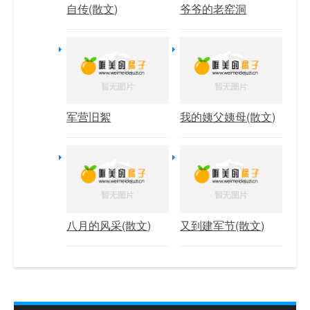
自传(散文)
爷爷的老窑洞
军营旧絮
我的姨父姨母(散文)
八月的风采(散文)
又到建军节(散文)