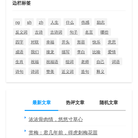
边栏标签
ng
sh
zh
人生
什么
伤感
励志
反义词
古诗
古诗词
句子
名言
哪些
四字
对联
幸福
开头
形容
快乐
意思
成语
我们
接龙
描写
李白
比喻
爱情
生肖
祝福
祝福语
组词
老师
自己
词语
诗句
诗词
赞美
近义词
造句
释义
最新文章
热评文章
随机文章
浓浓骨肉情，悠悠寸草心
赏梅：君几年前，得虎刺梅花苗