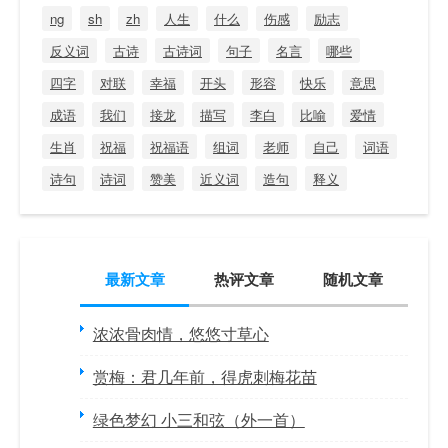
ng
sh
zh
人生
什么
伤感
励志
反义词
古诗
古诗词
句子
名言
哪些
四字
对联
幸福
开头
形容
快乐
意思
成语
我们
接龙
描写
李白
比喻
爱情
生肖
祝福
祝福语
组词
老师
自己
词语
诗句
诗词
赞美
近义词
造句
释义
最新文章
热评文章
随机文章
浓浓骨肉情，悠悠寸草心
赏梅：君几年前，得虎刺梅花苗
绿色梦幻 小三和弦（外一首）