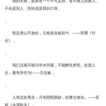
我的生命，如果有一个不可妥协、誓不两立的敌人，
不会是别人，恰恰就是我自己呀。
、
咬定青山不放松，立根原在破岩中。——郑燮《竹
石》，
、
我们活着不能与草木同腐，不能醉生梦死，枉度人
生，要有所作为!——方志敏，
、
人有悲欢离合，月有阴晴圆缺，此事古难全。——苏
轼《水调歌头》，