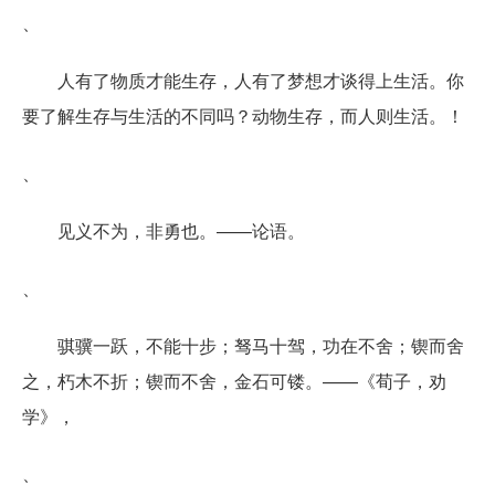
、
人有了物质才能生存，人有了梦想才谈得上生活。你
要了解生存与生活的不同吗？动物生存，而人则生活。！
、
见义不为，非勇也。——论语。
、
骐骥一跃，不能十步；驽马十驾，功在不舍；锲而舍
之，朽木不折；锲而不舍，金石可镂。——《荀子，劝
学》，
、