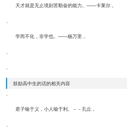
天才就是无止境刻苦勤奋的能力。——卡莱尔，
、
学而不化，非学也。——杨万里，
、
、
鼓励高中生的话的相关内容
、
君子喻于义，小人喻于利。－－孔丘，
、