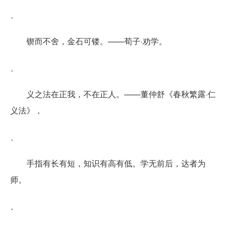
、
锲而不舍，金石可镂。——荀子·劝学。
、
义之法在正我，不在正人。——董仲舒《春秋繁露·仁
义法》，
、
手指有长有短，知识有高有低。学无前后，达者为
师。
、