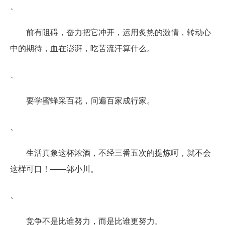
、
前有阻碍，奋力把它冲开，运用炙热的激情，转动心
中的期待，血在澎湃，吃苦流汗算什么。
、
要学蜜蜂采百花，问遍百家成行家。
、
生活真象这杯浓酒，不经三番五次的提炼呵，就不会
这样可口！——郭小川。
、
竞争不是比谁努力，而是比谁更努力。