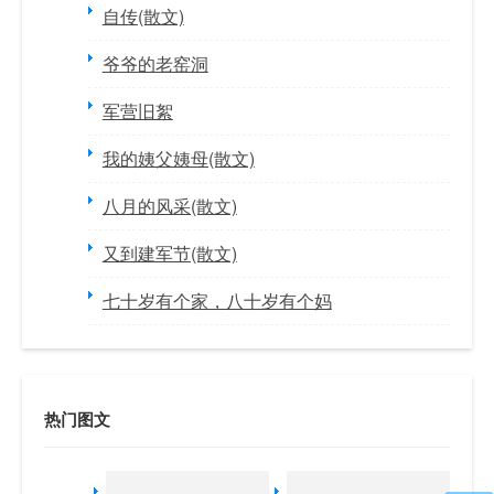
自传(散文)
爷爷的老窑洞
军营旧絮
我的姨父姨母(散文)
八月的风采(散文)
又到建军节(散文)
七十岁有个家，八十岁有个妈
热门图文