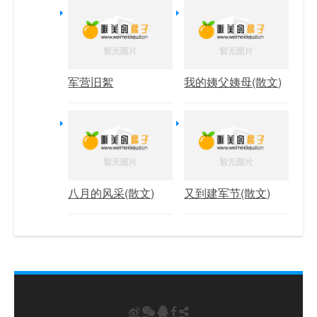
军营旧絮
我的姨父姨母(散文)
八月的风采(散文)
又到建军节(散文)