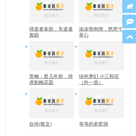
得道者多助，失道者
浓浓骨肉情，悠悠寸
寡助
草心
赏梅：君几年前，得
绿色梦幻 小三和弦
虎刺梅花苗
（外一首）
自传(散文)
爷爷的老窑洞