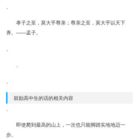
、
孝子之至，莫大乎尊亲；尊亲之至，莫大乎以天下
养。——孟子。
、
、
、
鼓励高中生的话的相关内容
、
即使爬到最高的山上，一次也只能脚踏实地地迈一
步。