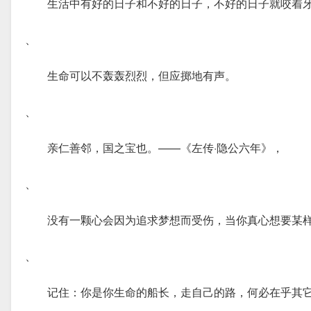
生活中有好的日子和不好的日子，不好的日子就咬着
、
生命可以不轰轰烈烈，但应掷地有声。
、
亲仁善邻，国之宝也。——《左传·隐公六年》，
、
没有一颗心会因为追求梦想而受伤，当你真心想要某
、
记住：你是你生命的船长，走自己的路，何必在乎其