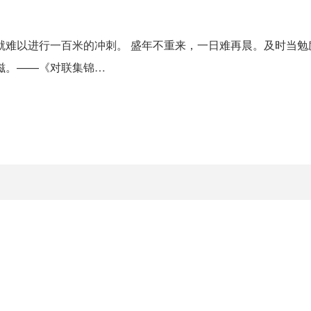
就难以进行一百米的冲刺。 盛年不重来，一日难再晨。及时当勉
滋。——《对联集锦…
。