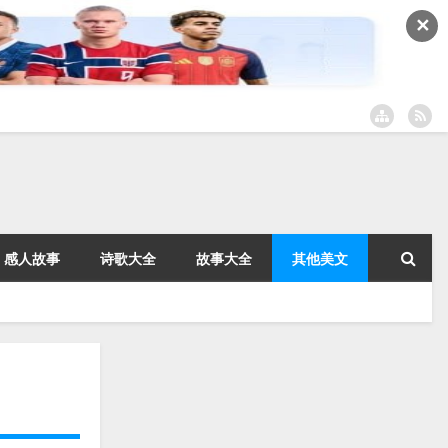
✕
感人故事
诗歌大全
故事大全
其他美文