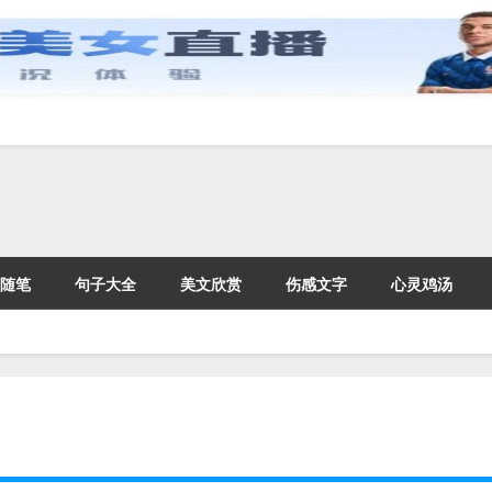
随笔
句子大全
美文欣赏
伤感文字
心灵鸡汤