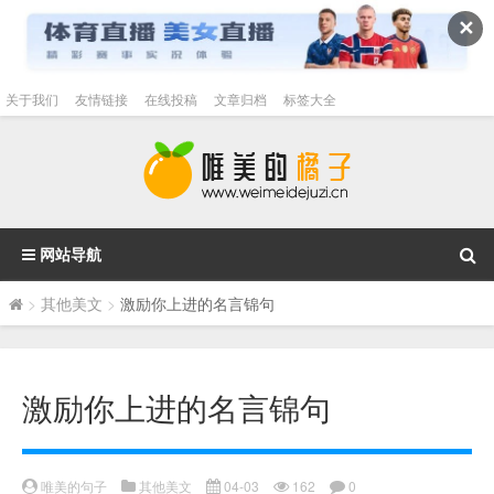
✕
关于我们
友情链接
在线投稿
文章归档
标签大全
网站导航
>
其他美文
>
激励你上进的名言锦句
激励你上进的名言锦句
唯美的句子
其他美文
04-03
162
0