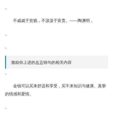
、
不戚戚于贫贱，不汲汲于富贵。——陶渊明，
、
、
激励你上进的
名言
锦句的相关内容
、
金钱可以买来舒适和享受，买不来知识与健康、真挚
的情感和爱情。
、