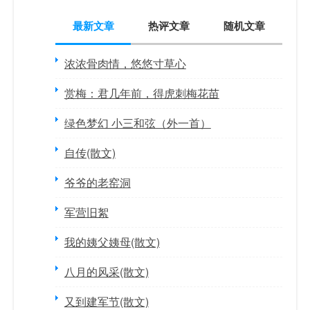
最新文章
热评文章
随机文章
浓浓骨肉情，悠悠寸草心
赏梅：君几年前，得虎刺梅花苗
绿色梦幻 小三和弦（外一首）
自传(散文)
爷爷的老窑洞
军营旧絮
我的姨父姨母(散文)
八月的风采(散文)
又到建军节(散文)