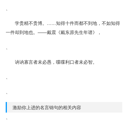
、
学贵精不贵博。……知得十件而都不到地，不如知得
一件却到地也。——戴震《戴东原先生年谱》，
、
讷讷寡言者未必愚，喋喋利口者未必智。
、
、
激励你上进的名言锦句的相关内容
、