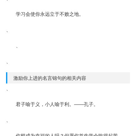
学习会使你永远立于不败之地。
、
、
、
激励你上进的名言锦句的相关内容
、
君子喻于义，小人喻于利。——孔子。
、
你想成为幸福的人吗？但愿你首先学会吃得起苦。