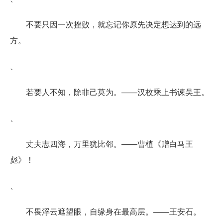
不要只因一次挫败，就忘记你原先决定想达到的远
方。
、
若要人不知，除非己莫为。——汉枚乘上书谏吴王。
、
丈夫志四海，万里犹比邻。——曹植《赠白马王
彪》！
、
不畏浮云遮望眼，自缘身在最高层。——王安石。