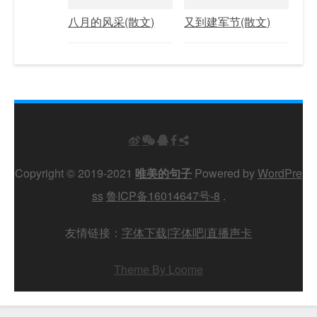
八月的风采(散文)
又到建军节(散文)
Copyright © 2019-2021
唯美的句子
Powered by
WordPre
ss
鲁ICP备16014647号-8
.
友情链接：
字体下载
|
字体吧
|
直播声卡
Theme By Loome