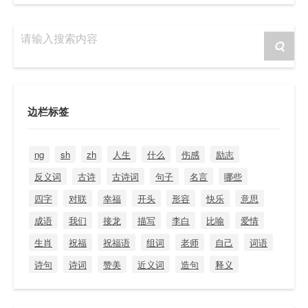
请输入搜索内容
边栏标签
ng
sh
zh
人生
什么
伤感
励志
反义词
古诗
古诗词
句子
名言
哪些
四字
对联
幸福
开头
形容
快乐
意思
成语
我们
接龙
描写
李白
比喻
爱情
生肖
祝福
祝福语
组词
老师
自己
词语
诗句
诗词
赞美
近义词
造句
释义