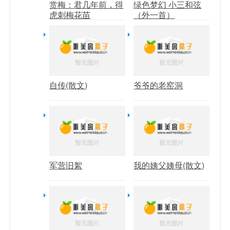
赏梅：君几年前，得
绿色梦幻 小三和弦
虎刺梅花苗
（外一首）
自传(散文)
爷爷的老窑洞
军营旧絮
我的姨父姨母(散文)