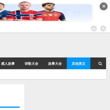
✕
感人故事
诗歌大全
故事大全
其他美文