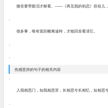
微笑要带眼泪才耐看。――《再见我的初恋》容祖儿
、
很多事，唯有當距離漸遠時，才能回首看清它。
、
、
伤感坚持的句子的相关内容
、
入我相思门，知我相思苦，长相思兮长相忆，短相思
、