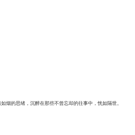
着如烟的思绪，沉醉在那些不曾忘却的往事中，恍如隔世。