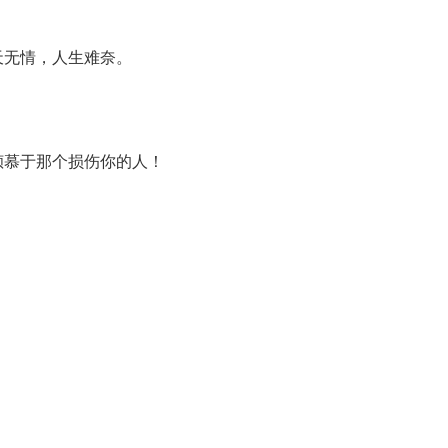
天无情，人生难奈。
倾慕于那个损伤你的人！
。