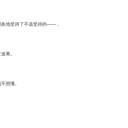
固执地坚持了不该坚持的——，
世迷离。
我不想懂。