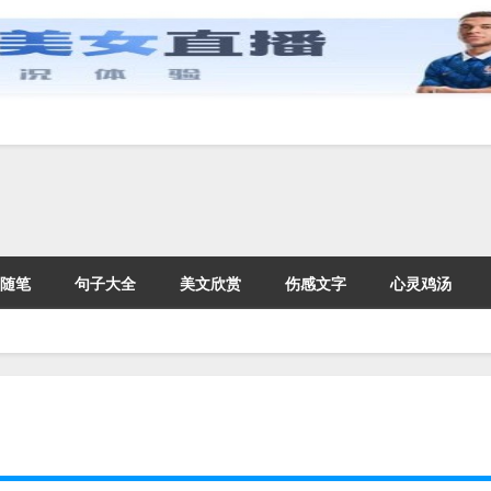
随笔
句子大全
美文欣赏
伤感文字
心灵鸡汤