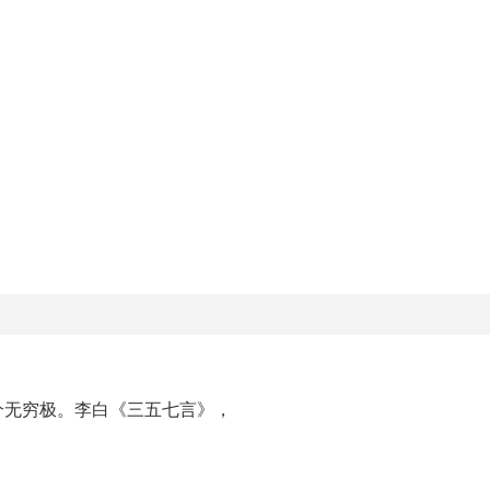
，
兮无穷极。李白《三五七言》，