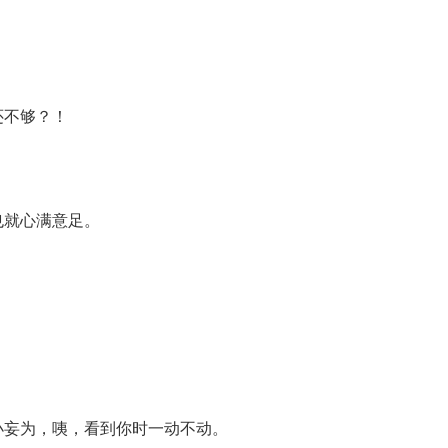
还不够？！
也就心满意足。
小妄为，咦，看到你时一动不动。