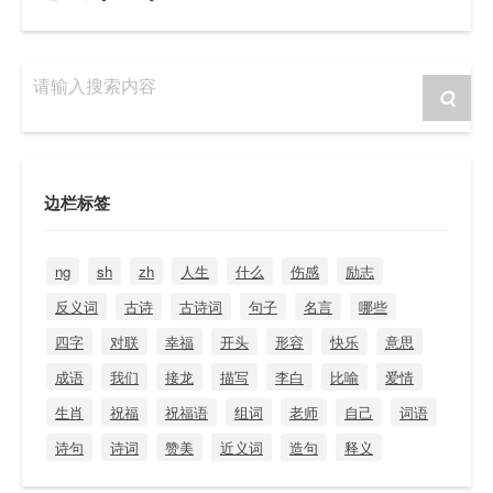
请输入搜索内容
边栏标签
ng
sh
zh
人生
什么
伤感
励志
反义词
古诗
古诗词
句子
名言
哪些
四字
对联
幸福
开头
形容
快乐
意思
成语
我们
接龙
描写
李白
比喻
爱情
生肖
祝福
祝福语
组词
老师
自己
词语
诗句
诗词
赞美
近义词
造句
释义