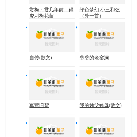
赏梅：君几年前，得
绿色梦幻 小三和弦
虎刺梅花苗
（外一首）
自传(散文)
爷爷的老窑洞
军营旧絮
我的姨父姨母(散文)