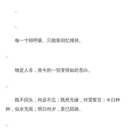
、
、
每一寸锝呼吸、只能靠回忆维持。
、
物是人非，曾今的一切变得如此苍白。
、
既不回头，何必不忘；既然无缘，何需誓言；今日种
种，似水无痕；明日何夕，君已陌路。
、