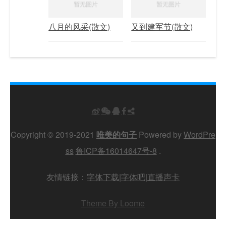
八月的风采(散文)
又到建军节(散文)
Copyright © 2019-2021
唯美的句子
Powered by
WordPre
ss
鲁ICP备16014647号-8
.
友情链接：
字体下载
|
字体吧
|
直播声卡
Theme By Loome