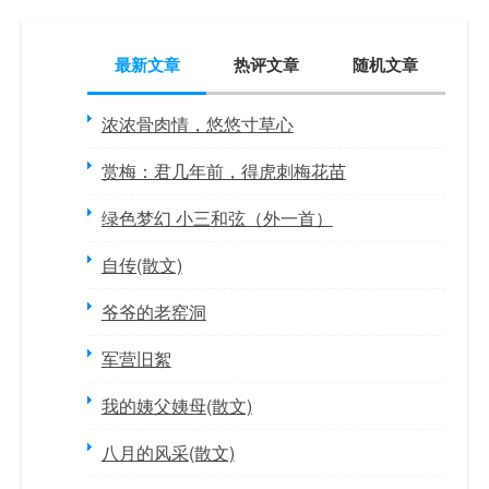
最新文章
热评文章
随机文章
浓浓骨肉情，悠悠寸草心
赏梅：君几年前，得虎刺梅花苗
绿色梦幻 小三和弦（外一首）
自传(散文)
爷爷的老窑洞
军营旧絮
我的姨父姨母(散文)
八月的风采(散文)