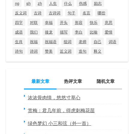
ng
sh
zh
人生
什么
伤感
励志
反义词
古诗
古诗词
句子
名言
哪些
四字
对联
幸福
开头
形容
快乐
意思
成语
我们
接龙
描写
李白
比喻
爱情
生肖
祝福
祝福语
组词
老师
自己
词语
诗句
诗词
赞美
近义词
造句
释义
最新文章
热评文章
随机文章
浓浓骨肉情，悠悠寸草心
赏梅：君几年前，得虎刺梅花苗
绿色梦幻 小三和弦（外一首）