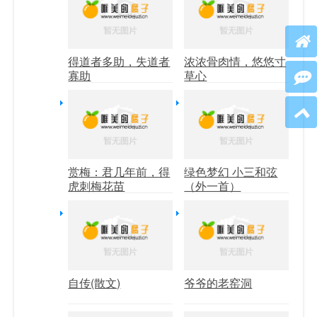
得道者多助，失道者
浓浓骨肉情，悠悠寸
寡助
草心
赏梅：君几年前，得
绿色梦幻 小三和弦
虎刺梅花苗
（外一首）
自传(散文)
爷爷的老窑洞