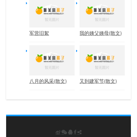
军营旧絮
我的姨父姨母(散文)
八月的风采(散文)
又到建军节(散文)