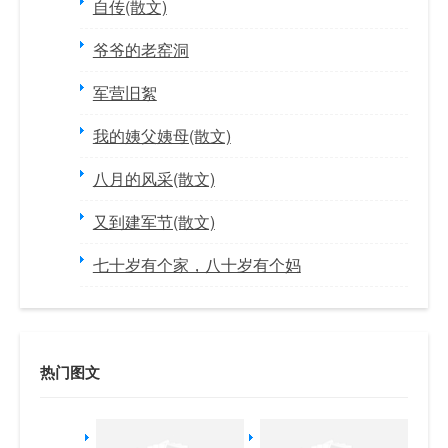
自传(散文)
爷爷的老窑洞
军营旧絮
我的姨父姨母(散文)
八月的风采(散文)
又到建军节(散文)
七十岁有个家，八十岁有个妈
热门图文