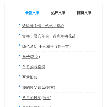
最新文章
热评文章
随机文章
浓浓骨肉情，悠悠寸草心
赏梅：君几年前，得虎刺梅花苗
绿色梦幻 小三和弦（外一首）
自传(散文)
爷爷的老窑洞
军营旧絮
我的姨父姨母(散文)
八月的风采(散文)