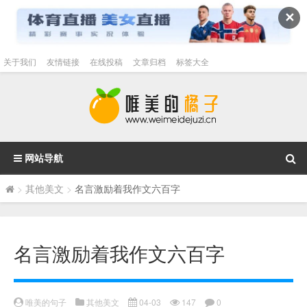
✕
关于我们
友情链接
在线投稿
文章归档
标签大全
网站导航
>
其他美文
>
名言激励着我作文六百字
名言激励着我作文六百字
唯美的句子
其他美文
04-03
147
0