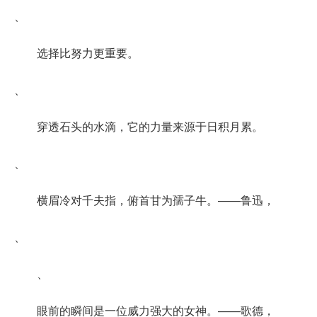
、
选择比努力更重要。
、
穿透石头的水滴，它的力量来源于日积月累。
、
横眉冷对千夫指，俯首甘为孺子牛。——鲁迅，
、
、
眼前的瞬间是一位威力强大的女神。——歌德，