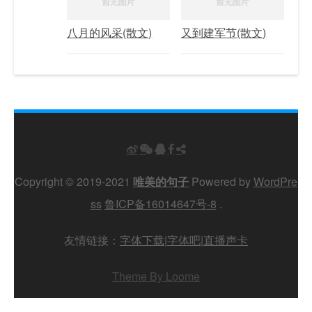
八月的风采(散文)
又到建军节(散文)
Copyright © 2019-2021
唯美的句子
Powered by
WordPre
ss
鲁ICP备16014647号-8
.
友情链接：
字体下载
|
字体吧
|
直播声卡
Theme By Loome