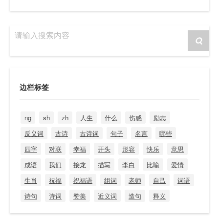
请输入搜索内容
边栏标签
ng
sh
zh
人生
什么
伤感
励志
反义词
古诗
古诗词
句子
名言
哪些
四字
对联
幸福
开头
形容
快乐
意思
成语
我们
接龙
描写
李白
比喻
爱情
生肖
祝福
祝福语
组词
老师
自己
词语
诗句
诗词
赞美
近义词
造句
释义