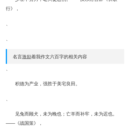
行》，
、
、
名言
激励
着我作文六百字的相关内容
、
积德为产业，强胜于美宅良田。
、
见兔而顾犬，未为晚也；亡羊而补牢，未为迟也。
——《战国策》，