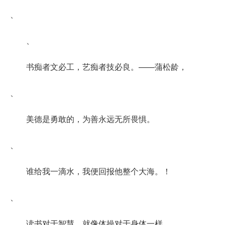
、
、
书痴者文必工，艺痴者技必良。——蒲松龄，
、
美德是勇敢的，为善永远无所畏惧。
、
谁给我一滴水，我便回报他整个大海。！
、
读书对于智慧，就像体操对于身体一样。