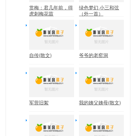
赏梅：君几年前，得
绿色梦幻 小三和弦
虎刺梅花苗
（外一首）
自传(散文)
爷爷的老窑洞
军营旧絮
我的姨父姨母(散文)