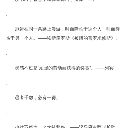
、
厄运在同一条路上漫游，时而降临于这个人，时而降
临于另一个人。——埃斯库罗斯《被缚的普罗米修斯》。
、
灵感不过是“顽强的劳动而获得的奖赏”。——列宾！
、
愚者千虑，必有一得。
、
少壮不努力，老大徒悲伤。——汉乐府古辞《长歌