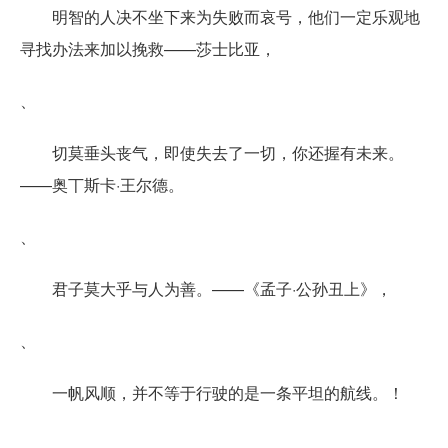
明智的人决不坐下来为失败而哀号，他们一定乐观地
寻找办法来加以挽救——莎士比亚，
、
切莫垂头丧气，即使失去了一切，你还握有未来。
——奥丅斯卡·王尔德。
、
君子莫大乎与人为善。——《孟子·公孙丑上》，
、
一帆风顺，并不等于行驶的是一条平坦的航线。！
、