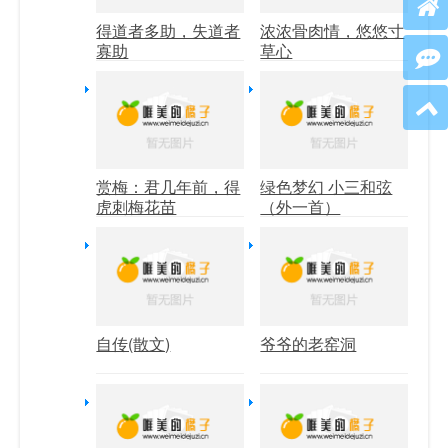
得道者多助，失道者
浓浓骨肉情，悠悠寸
寡助
草心
赏梅：君几年前，得
绿色梦幻 小三和弦
虎刺梅花苗
（外一首）
自传(散文)
爷爷的老窑洞