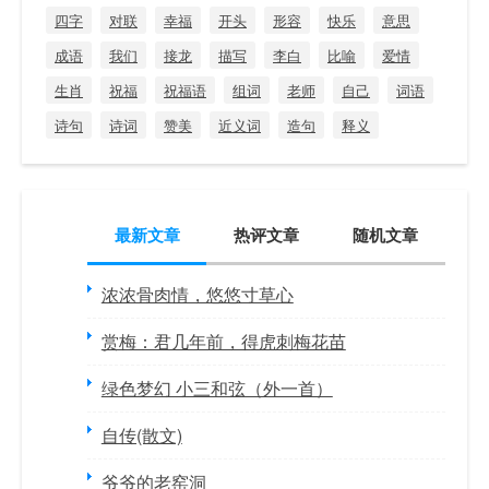
四字
对联
幸福
开头
形容
快乐
意思
成语
我们
接龙
描写
李白
比喻
爱情
生肖
祝福
祝福语
组词
老师
自己
词语
诗句
诗词
赞美
近义词
造句
释义
最新文章
热评文章
随机文章
浓浓骨肉情，悠悠寸草心
赏梅：君几年前，得虎刺梅花苗
绿色梦幻 小三和弦（外一首）
自传(散文)
爷爷的老窑洞