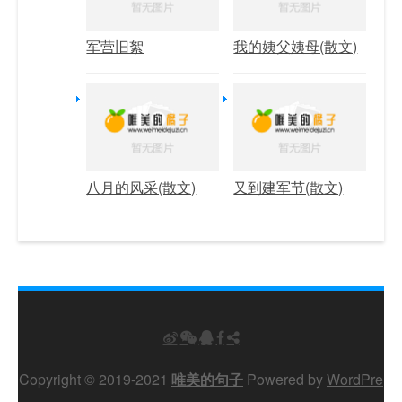
军营旧絮
我的姨父姨母(散文)
八月的风采(散文)
又到建军节(散文)
Copyright © 2019-2021
唯美的句子
Powered by
WordPre