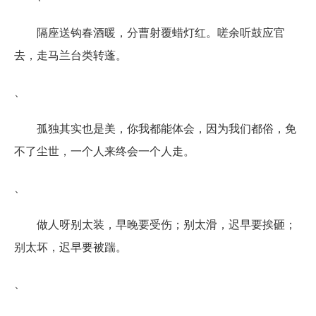
隔座送钩春酒暖，分曹射覆蜡灯红。嗟余听鼓应官
去，走马兰台类转蓬。
、
孤独其实也是美，你我都能体会，因为我们都俗，免
不了尘世，一个人来终会一个人走。
、
做人呀别太装，早晚要受伤；别太滑，迟早要挨砸；
别太坏，迟早要被踹。
、