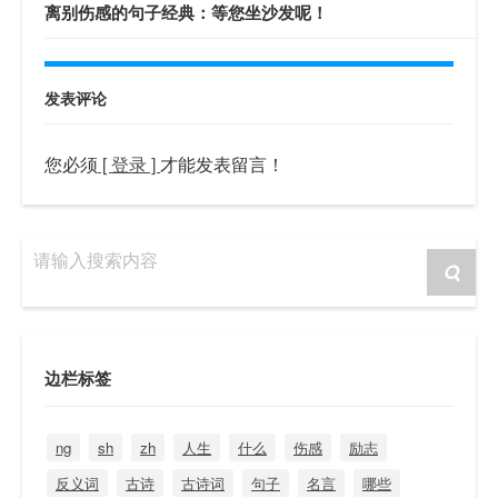
离别伤感的句子经典：等您坐沙发呢！
发表评论
您必须
[ 登录 ]
才能发表留言！
请输入搜索内容
边栏标签
ng
sh
zh
人生
什么
伤感
励志
反义词
古诗
古诗词
句子
名言
哪些