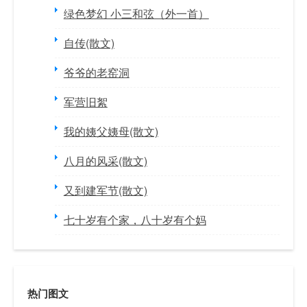
绿色梦幻 小三和弦（外一首）
自传(散文)
爷爷的老窑洞
军营旧絮
我的姨父姨母(散文)
八月的风采(散文)
又到建军节(散文)
七十岁有个家，八十岁有个妈
热门图文