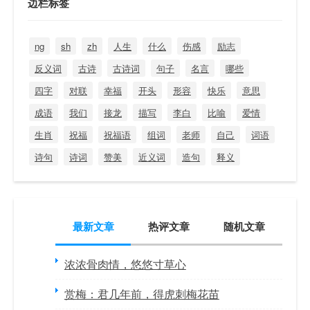
边栏标签
ng
sh
zh
人生
什么
伤感
励志
反义词
古诗
古诗词
句子
名言
哪些
四字
对联
幸福
开头
形容
快乐
意思
成语
我们
接龙
描写
李白
比喻
爱情
生肖
祝福
祝福语
组词
老师
自己
词语
诗句
诗词
赞美
近义词
造句
释义
最新文章
热评文章
随机文章
浓浓骨肉情，悠悠寸草心
赏梅：君几年前，得虎刺梅花苗