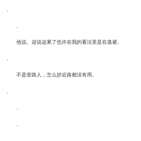
、
、
他说。迩说迩累了也许在我的看法里是在逃避。
、
不是壹路人，怎么抄近路都没有用。
、
、
、
、