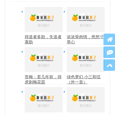
得道者多助，失道者
浓浓骨肉情，悠悠寸
寡助
草心
赏梅：君几年前，得
绿色梦幻 小三和弦
虎刺梅花苗
（外一首）