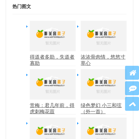
热门图文
得道者多助，失道者
浓浓骨肉情，悠悠寸
寡助
草心
赏梅：君几年前，得
绿色梦幻 小三和弦
虎刺梅花苗
（外一首）