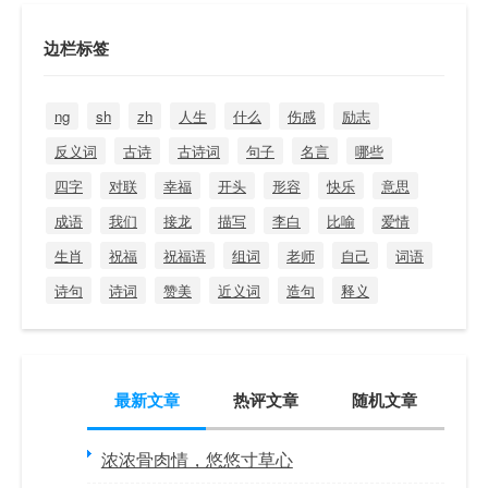
边栏标签
ng
sh
zh
人生
什么
伤感
励志
反义词
古诗
古诗词
句子
名言
哪些
四字
对联
幸福
开头
形容
快乐
意思
成语
我们
接龙
描写
李白
比喻
爱情
生肖
祝福
祝福语
组词
老师
自己
词语
诗句
诗词
赞美
近义词
造句
释义
最新文章
热评文章
随机文章
浓浓骨肉情，悠悠寸草心