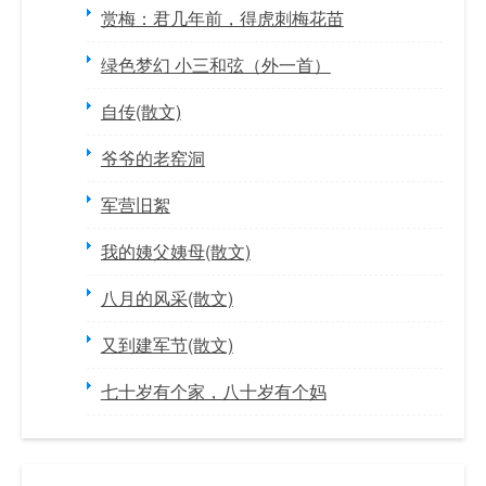
赏梅：君几年前，得虎刺梅花苗
绿色梦幻 小三和弦（外一首）
自传(散文)
爷爷的老窑洞
军营旧絮
我的姨父姨母(散文)
八月的风采(散文)
又到建军节(散文)
七十岁有个家，八十岁有个妈