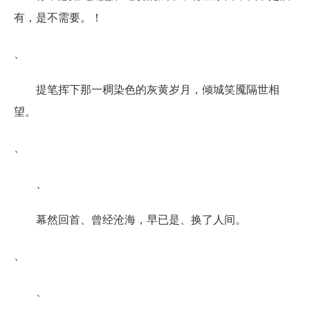
有，是不需要。！
、
提笔挥下那一稠染色的灰黄岁月，倾城笑魇隔世相
望。
、
、
幕然回首、曾经沧海，早已是、换了人间。
、
、