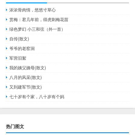
浓浓骨肉情，悠悠寸草心
赏梅：君几年前，得虎刺梅花苗
绿色梦幻 小三和弦（外一首）
自传(散文)
爷爷的老窑洞
军营旧絮
我的姨父姨母(散文)
八月的风采(散文)
又到建军节(散文)
七十岁有个家，八十岁有个妈
热门图文