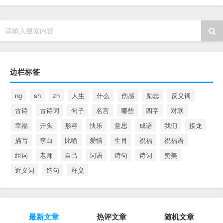
请输入搜索内容
边栏标签
ng
sh
zh
人生
什么
伤感
励志
反义词
古诗
古诗词
句子
名言
哪些
四字
对联
幸福
开头
形容
快乐
意思
成语
我们
接龙
描写
李白
比喻
爱情
生肖
祝福
祝福语
组词
老师
自己
词语
诗句
诗词
赞美
近义词
造句
释义
最新文章
热评文章
随机文章