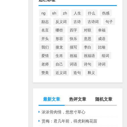
ng
sh
zh
人生
什么
伤感
励志
反义词
古诗
古诗词
句子
名言
哪些
四字
对联
幸福
开头
形容
快乐
意思
成语
我们
接龙
描写
李白
比喻
爱情
生肖
祝福
祝福语
组词
老师
自己
词语
诗句
诗词
赞美
近义词
造句
释义
最新文章
热评文章
随机文章
浓浓骨肉情，悠悠寸草心
赏梅：君几年前，得虎刺梅花苗