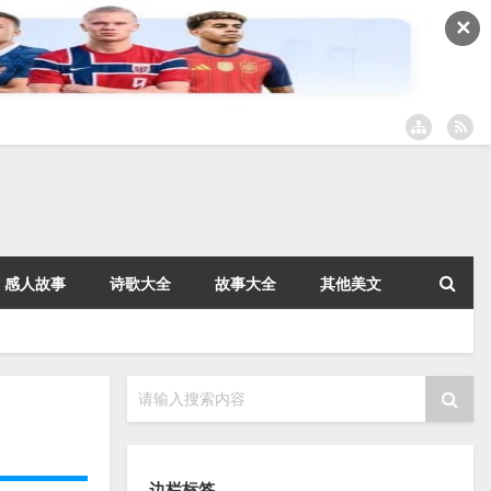
✕
感人故事
诗歌大全
故事大全
其他美文
请输入搜索内容
边栏标签