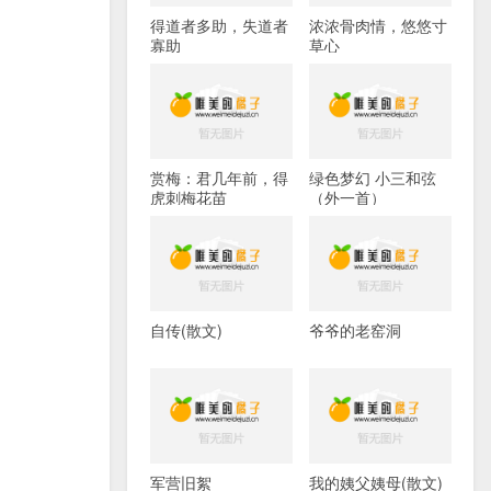
得道者多助，失道者
浓浓骨肉情，悠悠寸
寡助
草心
赏梅：君几年前，得
绿色梦幻 小三和弦
虎刺梅花苗
（外一首）
自传(散文)
爷爷的老窑洞
军营旧絮
我的姨父姨母(散文)