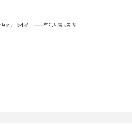
无益的、渺小的。——车尔尼雪夫斯基，