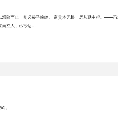
以艰险而止，则必臻乎峻岭。 富贵本无根，尽从勤中得。——冯
立而立人，己欲达…
峻岭。