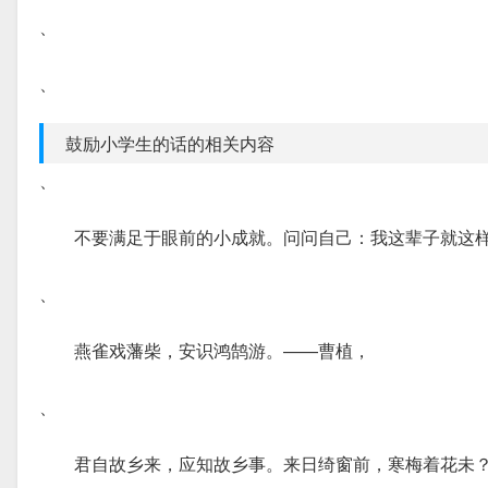
、
、
鼓励小学生的话的相关内容
、
不要满足于眼前的小成就。问问自己：我这辈子就这
、
燕雀戏藩柴，安识鸿鹄游。——曹植，
、
君自故乡来，应知故乡事。来日绮窗前，寒梅着花未