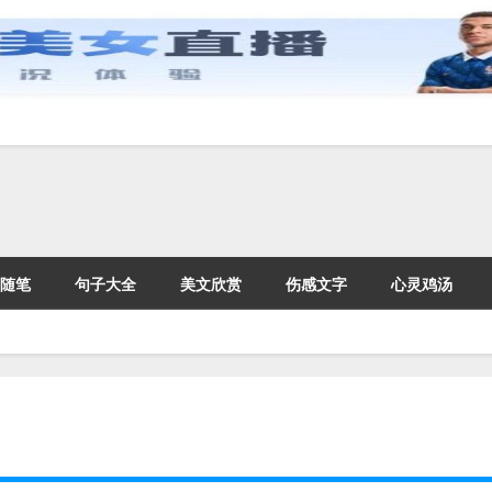
随笔
句子大全
美文欣赏
伤感文字
心灵鸡汤