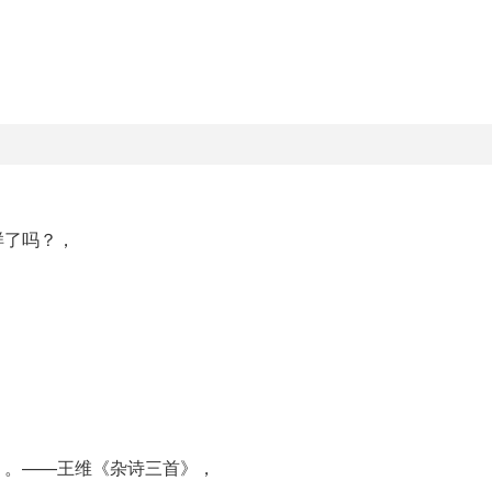
样了吗？，
？。——王维《杂诗三首》，