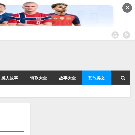
✕
感人故事
诗歌大全
故事大全
其他美文