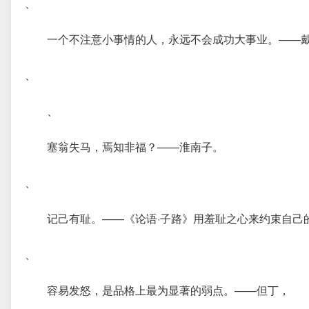
、
一个不注意小事情的人，永远不会成功大事业。——戴
、
、
塞翁失马，焉知非福？——淮南子。
、
记己有耻。——《论语·子路》用羞耻之心来约束自己
、
容易发怒，是品格上最为显著的弱点。——但丁，