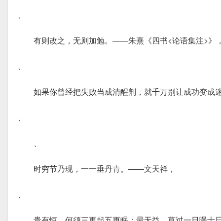
、
有则改之，无则加勉。——朱熹《四书<论语集注>》
、
如果你曾经把失败当成清醒剂，就千万别让成功变成
、
、
时穷节乃现，一一垂丹青。——文天祥，
、
贵有恒，何须三更起五更眠；最无益，莫过一日曝十