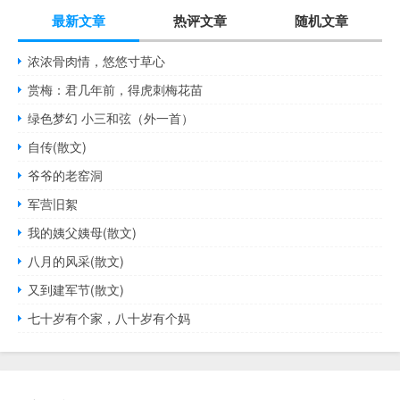
最新文章
热评文章
随机文章
浓浓骨肉情，悠悠寸草心
赏梅：君几年前，得虎刺梅花苗
绿色梦幻 小三和弦（外一首）
自传(散文)
爷爷的老窑洞
军营旧絮
我的姨父姨母(散文)
八月的风采(散文)
又到建军节(散文)
七十岁有个家，八十岁有个妈