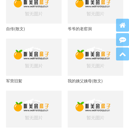
自传(散文)
爷爷的老窑洞
军营旧絮
我的姨父姨母(散文)