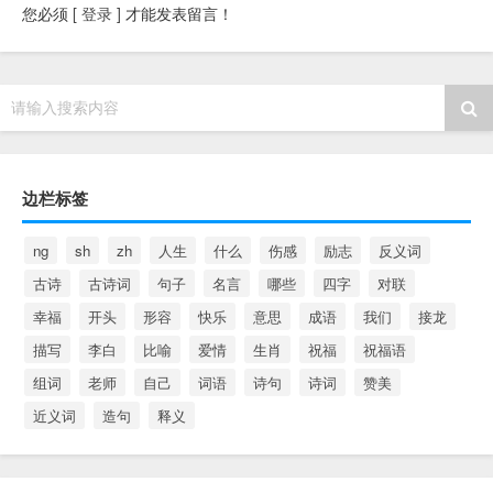
您必须
[ 登录 ]
才能发表留言！
请输入搜索内容
边栏标签
ng
sh
zh
人生
什么
伤感
励志
反义词
古诗
古诗词
句子
名言
哪些
四字
对联
幸福
开头
形容
快乐
意思
成语
我们
接龙
描写
李白
比喻
爱情
生肖
祝福
祝福语
组词
老师
自己
词语
诗句
诗词
赞美
近义词
造句
释义