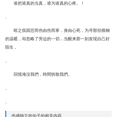
谁把谁真的当真，谁为谁真的心疼。！
、
暗之痕因悲而伤由伤而寒，身由心死，为寻那丝模糊
的温暖，却忽略了旁边的一切…当醒来那一刻发现自己好
陌生，
、
回憶淹沒我們，時間拆散我們。
、
、
伤感独立的句子的相关内容