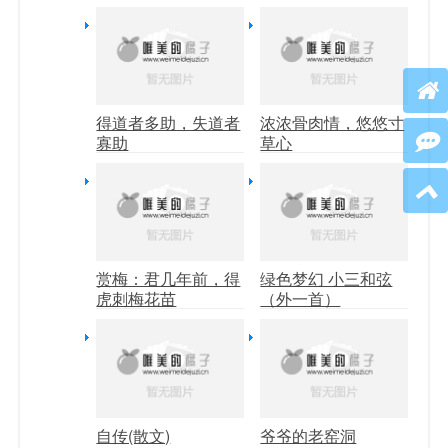
得道者多助，失道者
浓浓骨肉情，悠悠寸
寡助
草心
赏梅：君几年前，得
绿色梦幻 小三和弦
虎刺梅花苗
（外一首）
自传(散文)
爷爷的老窑洞