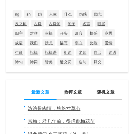
ng
sh
zh
人生
什么
伤感
励志
反义词
古诗
古诗词
句子
名言
哪些
四字
对联
幸福
开头
形容
快乐
意思
成语
我们
接龙
描写
李白
比喻
爱情
生肖
祝福
祝福语
组词
老师
自己
词语
诗句
诗词
赞美
近义词
造句
释义
最新文章
热评文章
随机文章
浓浓骨肉情，悠悠寸草心
赏梅：君几年前，得虎刺梅花苗
绿色梦幻 小三和弦（外一首）