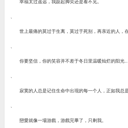
幸福太过遥远，我踮起脚尖还是看不见。
、
世上最痛的莫过于生离，莫过于死别，再亲近的人，
、
你要坚信，你的笑容并不差于冬日里温暖灿烂的阳光
、
寂寞的人总是记住生命中出现的每一个人，正如我总
、
戀愛就像一場游戲，游戲完畢了，只剩我。