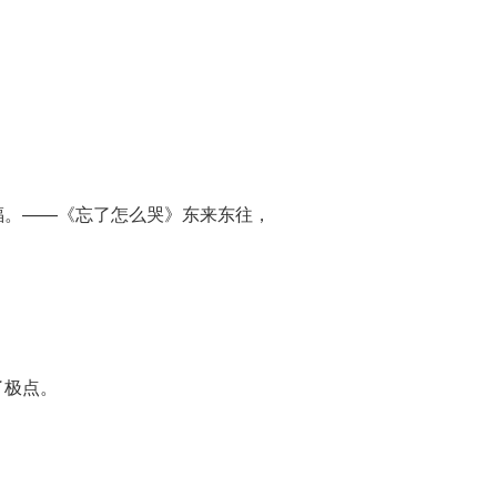
福。——《忘了怎么哭》东来东往，
了极点。