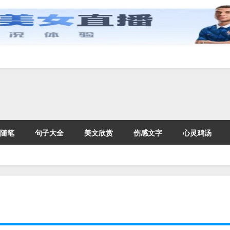
随笔
句子大全
美文欣赏
伤感文字
心灵鸡汤