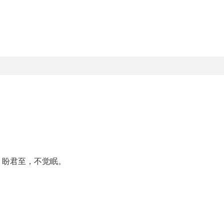
，盼君至，不觉眠。