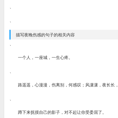
、
、
描写夜晚伤感的句子的相关内容
、
一个人，一座城，一生心疼。
、
路遥遥，心漫漫，伤离别，何感叹；风潇潇，夜长长
、
蹲下来抚摸自己的影子，对不起让你受委屈了。