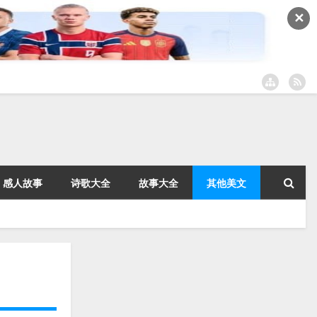
✕
感人故事
诗歌大全
故事大全
其他美文