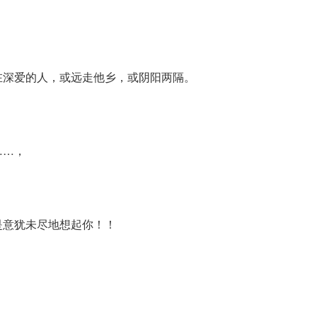
在深爱的人，或远走他乡，或阴阳两隔。
……，
是意犹未尽地想起你！！