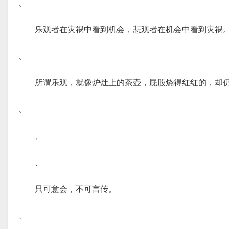
、
乐观者在灾祸中看到机会，悲观者在机会中看到灾祸
、
所谓乐观，就像炉灶上的茶壶，屁股烧得红红的，却
、
、
、
只可意会，不可言传。
、