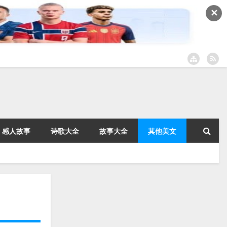
✕
感人故事
诗歌大全
故事大全
其他美文