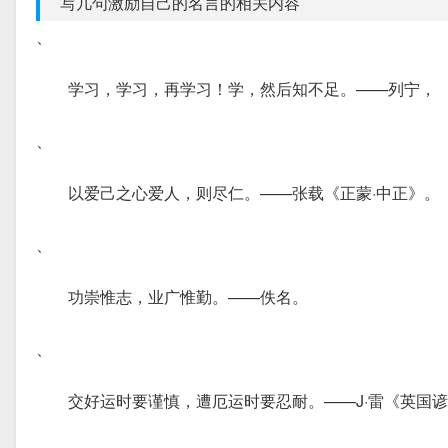
写几句激励自己的名言的相关内容
、
学习，学习，再学习！学，然后知不足。——列宁，
、
以爱己之心爱人，则尽仁。——张载《正蒙·中正》。
、
功崇惟志，业广惟勤。——佚名。
、
交好运时要谨慎，遭厄运时要忍耐。——J·雷《英国