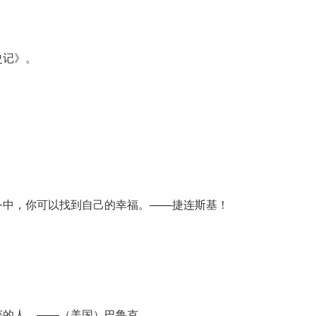
史记》。
务中，你可以找到自己的幸福。——捷连斯基！
获的人。——（美国）巴鲁克。