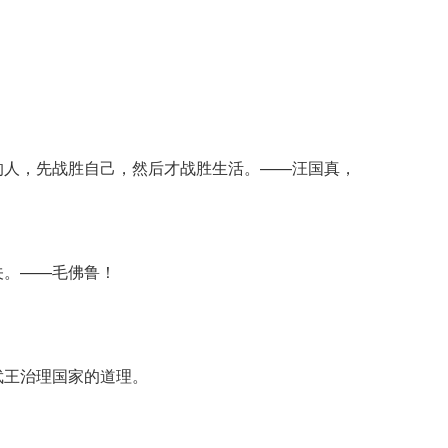
的人，先战胜自己，然后才战胜生活。——汪国真，
关。——毛佛鲁！
武王治理国家的道理。