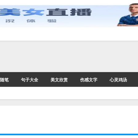
随笔
句子大全
美文欣赏
伤感文字
心灵鸡汤