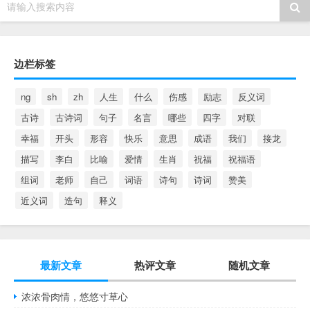
请输入搜索内容
边栏标签
ng
sh
zh
人生
什么
伤感
励志
反义词
古诗
古诗词
句子
名言
哪些
四字
对联
幸福
开头
形容
快乐
意思
成语
我们
接龙
描写
李白
比喻
爱情
生肖
祝福
祝福语
组词
老师
自己
词语
诗句
诗词
赞美
近义词
造句
释义
最新文章
热评文章
随机文章
浓浓骨肉情，悠悠寸草心