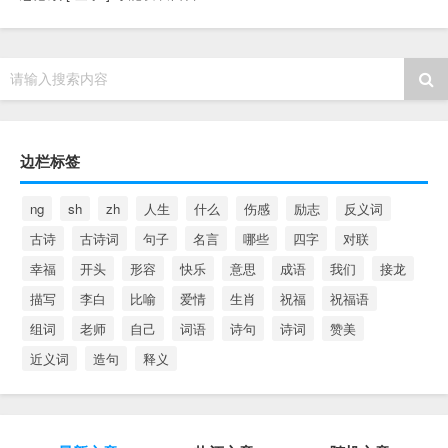
请输入搜索内容
边栏标签
ng
sh
zh
人生
什么
伤感
励志
反义词
古诗
古诗词
句子
名言
哪些
四字
对联
幸福
开头
形容
快乐
意思
成语
我们
接龙
描写
李白
比喻
爱情
生肖
祝福
祝福语
组词
老师
自己
词语
诗句
诗词
赞美
近义词
造句
释义