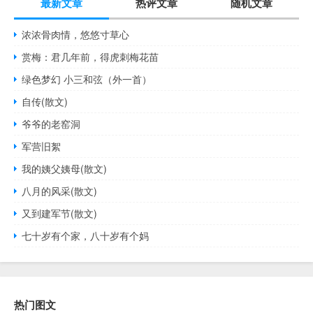
最新文章
热评文章
随机文章
浓浓骨肉情，悠悠寸草心
赏梅：君几年前，得虎刺梅花苗
绿色梦幻 小三和弦（外一首）
自传(散文)
爷爷的老窑洞
军营旧絮
我的姨父姨母(散文)
八月的风采(散文)
又到建军节(散文)
七十岁有个家，八十岁有个妈
热门图文