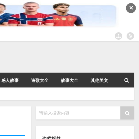
✕
感人故事
诗歌大全
故事大全
其他美文
请输入搜索内容
边栏标签