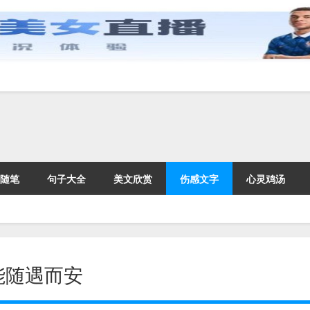
随笔
句子大全
美文欣赏
伤感文字
心灵鸡汤
能随遇而安