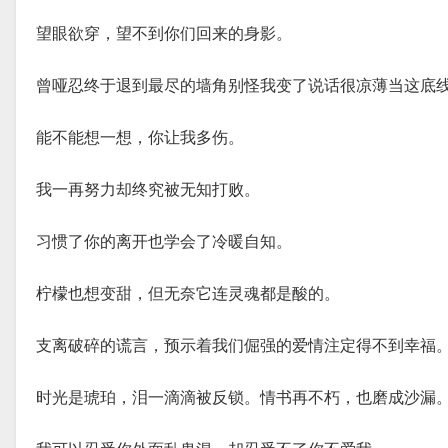
望眼欲穿，望不到你们回来的身影。
曾哑忍终于退到最尽的墙角别怪我变了说话很凉薄当这底
能不能想一想，你让我多伤。
我一再努力却终究被无知打败。
习惯了你的离开也学会了冷暖自知。
柠檬也想变甜，但无奈它连灵魂都是酸的。
支离破碎的谎言，预示着我们倔强的爱情注定得不到幸福
时光是琥珀，泪一滴滴被反锁。情书再不朽，也磨成沙漏