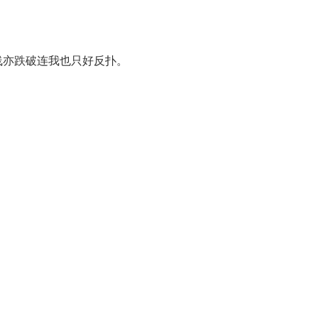
线亦跌破连我也只好反扑。
。
。