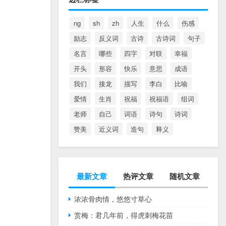
ng
sh
zh
人生
什么
伤感
励志
反义词
古诗
古诗词
句子
名言
哪些
四字
对联
幸福
开头
形容
快乐
意思
成语
我们
接龙
描写
李白
比喻
爱情
生肖
祝福
祝福语
组词
老师
自己
词语
诗句
诗词
赞美
近义词
造句
释义
最新文章
热评文章
随机文章
浓浓骨肉情，悠悠寸草心
赏梅：君几年前，得虎刺梅花苗