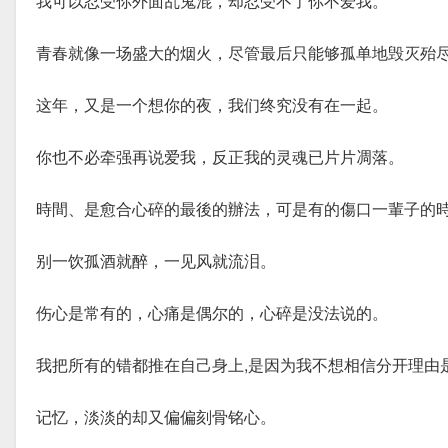
我可以忍受你外面乱鬼混，却忍受不了你不爱我。
青春就像一场盛大的烟火，尽管最后只能够孤单地毁灭殆
这年，又是一个想你的夜，我们终究没有在一起。
你也不必牵强再说爱我，反正我的灵魂已片片凋落。
時間、是愈合心碎的最後的辦法，可是有的傷口一輩子的
别一饮孤酒就醉，一见风就流泪。
伤心是常有的，心痛是偶尔的，心碎是没法说的。
我把所有的错都推在自己身上,是因为我不想相信分开理由
记忆，淡淡的却又偏偏刻骨铭心。