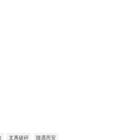
抢
支离破碎
随遇而安