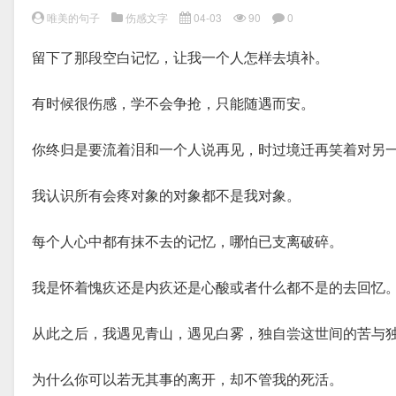
唯美的句子
伤感文字
04-03
90
0
留下了那段空白记忆，让我一个人怎样去填补。
有时候很伤感，学不会争抢，只能随遇而安。
你终归是要流着泪和一个人说再见，时过境迁再笑着对另
我认识所有会疼对象的对象都不是我对象。
每个人心中都有抹不去的记忆，哪怕已支离破碎。
我是怀着愧疚还是内疚还是心酸或者什么都不是的去回忆
从此之后，我遇见青山，遇见白雾，独自尝这世间的苦与
为什么你可以若无其事的离开，却不管我的死活。