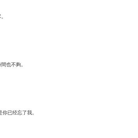
尽。
時間也不夠。
是你已经忘了我。