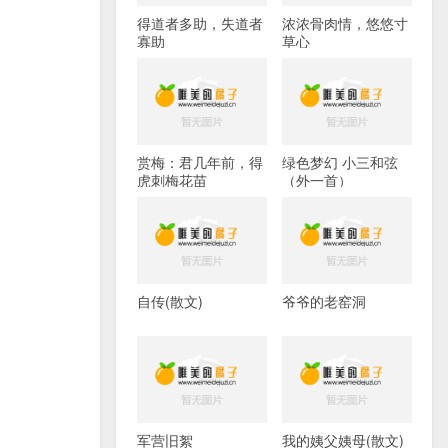
得道者多助，失道者
浓浓骨肉情，悠悠寸
寡助
草心
赏梅：君几年前，得
绿色梦幻 小三和弦
虎刺梅花苗
（外一首）
自传(散文)
爷爷的老窑洞
军营旧絮
我的姨父姨母(散文)