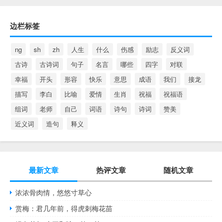
边栏标签
ng
sh
zh
人生
什么
伤感
励志
反义词
古诗
古诗词
句子
名言
哪些
四字
对联
幸福
开头
形容
快乐
意思
成语
我们
接龙
描写
李白
比喻
爱情
生肖
祝福
祝福语
组词
老师
自己
词语
诗句
诗词
赞美
近义词
造句
释义
最新文章
热评文章
随机文章
浓浓骨肉情，悠悠寸草心
赏梅：君几年前，得虎刺梅花苗