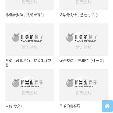
得道者多助，失道者寡助
浓浓骨肉情，悠悠寸草心
赏梅：君几年前，得虎刺梅花
绿色梦幻 小三和弦（外一首）
苗
自传(散文)
爷爷的老窑洞