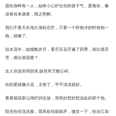
愿你身畔有一人，始终小心护住你的孩子气，爱着你，像
深巷传来酒香，闻之即醉。
我们不要天长地久海枯石烂，只要一个怀抱冷的时候抱一
抱，就够了。
似水流年，如烟般岁月，看尽百花开遍了四季，谁比谁芬
芳，谁比谁甜蜜？
女人你该笑得甜美,纵然有万般心碎。
你的爱就像火花，太艳了，平平淡淡就好。
看着烟花那么绚烂的绽放，突然好想好想远处的那个他。
阳光给你洗洗脸，晨风给你刷刷牙，微笑一下，给自己加