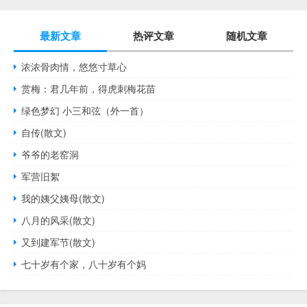
最新文章
热评文章
随机文章
浓浓骨肉情，悠悠寸草心
赏梅：君几年前，得虎刺梅花苗
绿色梦幻 小三和弦（外一首）
自传(散文)
爷爷的老窑洞
军营旧絮
我的姨父姨母(散文)
八月的风采(散文)
又到建军节(散文)
七十岁有个家，八十岁有个妈