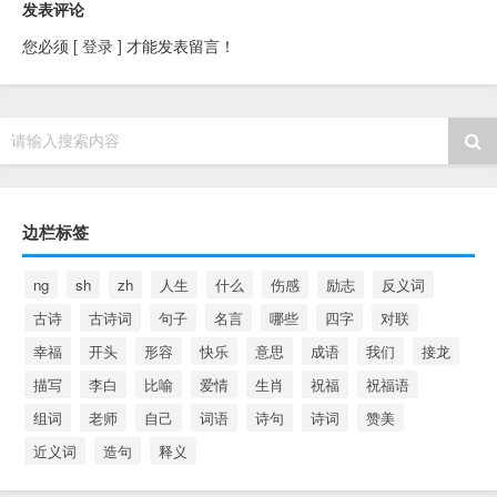
发表评论
您必须
[ 登录 ]
才能发表留言！
请输入搜索内容
边栏标签
ng
sh
zh
人生
什么
伤感
励志
反义词
古诗
古诗词
句子
名言
哪些
四字
对联
幸福
开头
形容
快乐
意思
成语
我们
接龙
描写
李白
比喻
爱情
生肖
祝福
祝福语
组词
老师
自己
词语
诗句
诗词
赞美
近义词
造句
释义