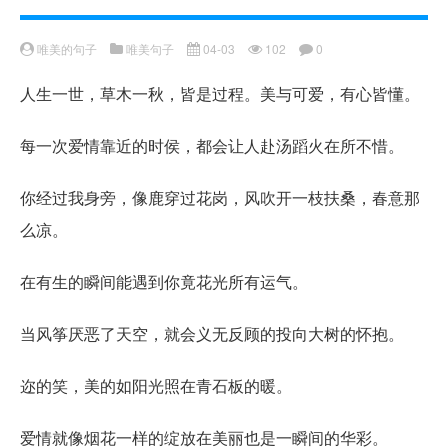
唯美的句子
唯美句子
04-03
102
0
人生一世，草木一秋，皆是过程。美与可爱，有心皆懂。
每一次爱情靠近的时侯，都会让人赴汤蹈火在所不惜。
你经过我身旁，像鹿穿过花岗，风吹开一枝扶桑，春意那
么凉。
在有生的瞬间能遇到你竟花光所有运气。
当风筝厌恶了天空，就会义无反顾的投向大树的怀抱。
迩的笑，美的如阳光照在青石板的暖。
爱情就像烟花一样的绽放在美丽也是一瞬间的华彩。