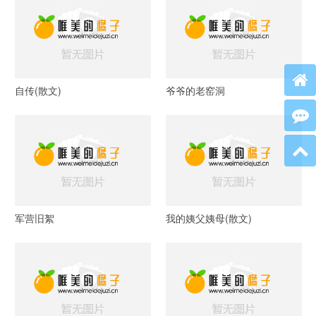
自传(散文)
爷爷的老窑洞
军营旧絮
我的姨父姨母(散文)