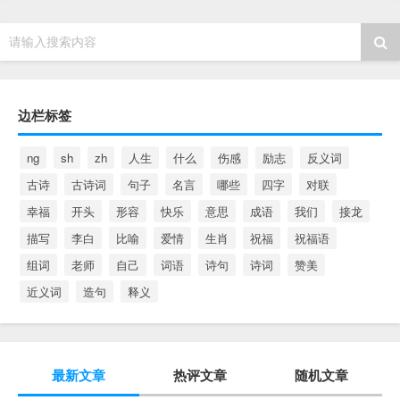
请输入搜索内容
边栏标签
ng
sh
zh
人生
什么
伤感
励志
反义词
古诗
古诗词
句子
名言
哪些
四字
对联
幸福
开头
形容
快乐
意思
成语
我们
接龙
描写
李白
比喻
爱情
生肖
祝福
祝福语
组词
老师
自己
词语
诗句
诗词
赞美
近义词
造句
释义
最新文章
热评文章
随机文章