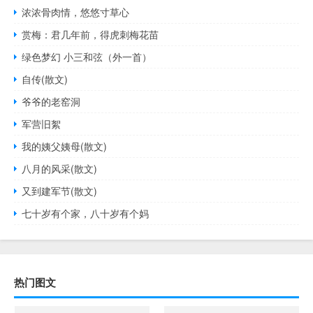
浓浓骨肉情，悠悠寸草心
赏梅：君几年前，得虎刺梅花苗
绿色梦幻 小三和弦（外一首）
自传(散文)
爷爷的老窑洞
军营旧絮
我的姨父姨母(散文)
八月的风采(散文)
又到建军节(散文)
七十岁有个家，八十岁有个妈
热门图文