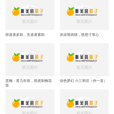
得道者多助，失道者寡助
浓浓骨肉情，悠悠寸草心
赏梅：君几年前，得虎刺梅花
绿色梦幻 小三和弦（外一首）
苗