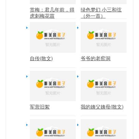
赏梅：君几年前，得
绿色梦幻 小三和弦
虎刺梅花苗
（外一首）
自传(散文)
爷爷的老窑洞
军营旧絮
我的姨父姨母(散文)