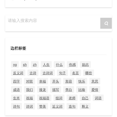
请输入搜索内容
边栏标签
ng
sh
zh
人生
什么
伤感
励志
反义词
古诗
古诗词
句子
名言
哪些
四字
对联
幸福
开头
形容
快乐
意思
成语
我们
接龙
描写
李白
比喻
爱情
生肖
祝福
祝福语
组词
老师
自己
词语
诗句
诗词
赞美
近义词
造句
释义