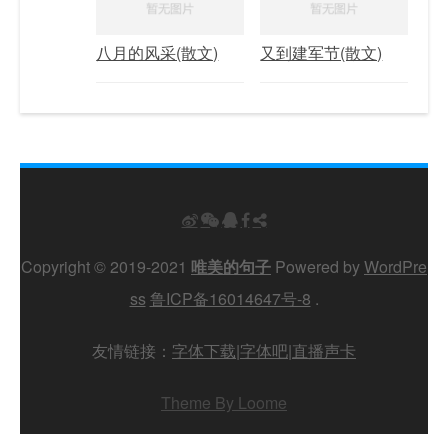
八月的风采(散文)
又到建军节(散文)
Copyright © 2019-2021
唯美的句子
Powered by
WordPre
ss
鲁ICP备16014647号-8
.
友情链接：
字体下载
|
字体吧
|
直播声卡
Theme By Loome