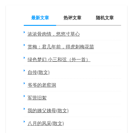
最新文章
热评文章
随机文章
浓浓骨肉情，悠悠寸草心
赏梅：君几年前，得虎刺梅花苗
绿色梦幻 小三和弦（外一首）
自传(散文)
爷爷的老窑洞
军营旧絮
我的姨父姨母(散文)
八月的风采(散文)