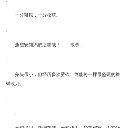
一分耕耘，一分收获。
、
燕雀安知鸿鹄之志哉！－－陈涉，
、
斧头虽小，但经历多次劈砍，终能将一棵最坚硬的橡
树砍刀。
、
、
水积成川。载澜载清。土积成山。歊蒸郁冥。山不让