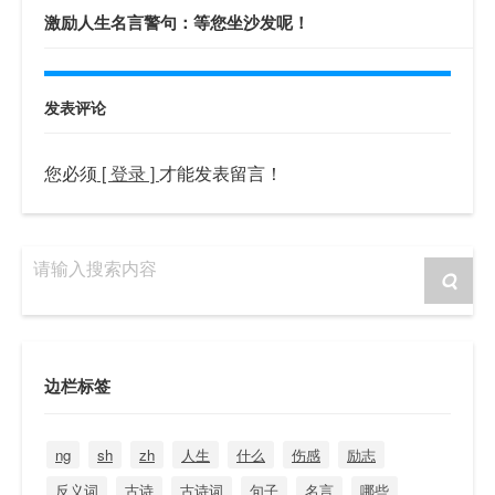
激励人生名言警句：等您坐沙发呢！
发表评论
您必须
[ 登录 ]
才能发表留言！
请输入搜索内容
边栏标签
ng
sh
zh
人生
什么
伤感
励志
反义词
古诗
古诗词
句子
名言
哪些