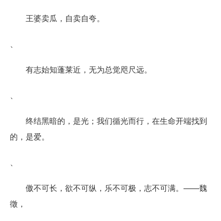
王婆卖瓜，自卖自夸。
、
有志始知蓬莱近，无为总觉咫尺远。
、
终结黑暗的，是光；我们循光而行，在生命开端找到
的，是爱。
、
傲不可长，欲不可纵，乐不可极，志不可满。——魏
徵，