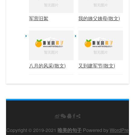
军营旧絮
我的姨父姨母(散文)
八月的风采(散文)
又到建军节(散文)
Copyright © 2019-2021
唯美的句子
Powered by
WordPre