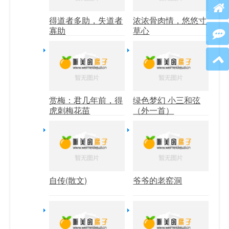
得道者多助，失道者
浓浓骨肉情，悠悠寸
寡助
草心
赏梅：君几年前，得
绿色梦幻 小三和弦
虎刺梅花苗
（外一首）
自传(散文)
爷爷的老窑洞