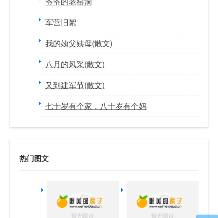
爷爷的老窑洞
军营旧絮
我的姨父姨母(散文)
八月的风采(散文)
又到建军节(散文)
七十岁有个家，八十岁有个妈
热门图文