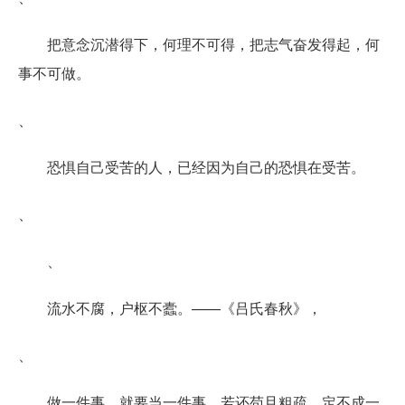
把意念沉潜得下，何理不可得，把志气奋发得起，何
事不可做。
、
恐惧自己受苦的人，已经因为自己的恐惧在受苦。
、
、
流水不腐，户枢不蠹。——《吕氏春秋》，
、
做一件事，就要当一件事。若还苟且粗疏，定不成一