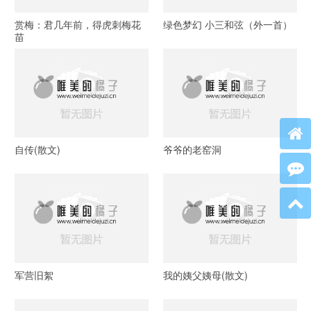
赏梅：君几年前，得虎刺梅花
绿色梦幻 小三和弦（外一首）
苗
自传(散文)
爷爷的老窑洞
军营旧絮
我的姨父姨母(散文)