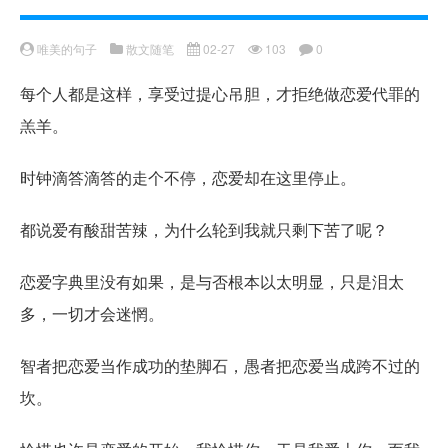
唯美的句子
散文随笔
02-27
103
0
每个人都是这样，享受过提心吊胆，才拒绝做恋爱代罪的
羔羊。
时钟滴答滴答的走个不停，恋爱却在这里停止。
都说爱有酸甜苦辣，为什么轮到我就只剩下苦了呢？
恋爱字典里没有如果，是与否根本以太明显，只是泪太
多，一切才会迷惘。
智者把恋爱当作成功的垫脚石，愚者把恋爱当成跨不过的
坎。