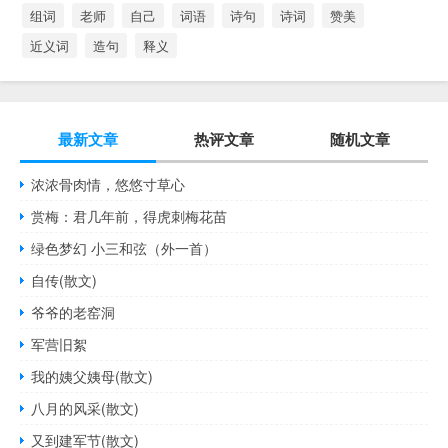
组词
老师
自己
词语
诗句
诗词
赞美
近义词
造句
释义
最新文章
热评文章
随机文章
浓浓骨肉情，悠悠寸草心
赏梅：君几年前，得虎刺梅花苗
绿色梦幻 小三和弦（外一首）
自传(散文)
爷爷的老窑洞
军营旧絮
我的姨父姨母(散文)
八月的风采(散文)
又到建军节(散文)