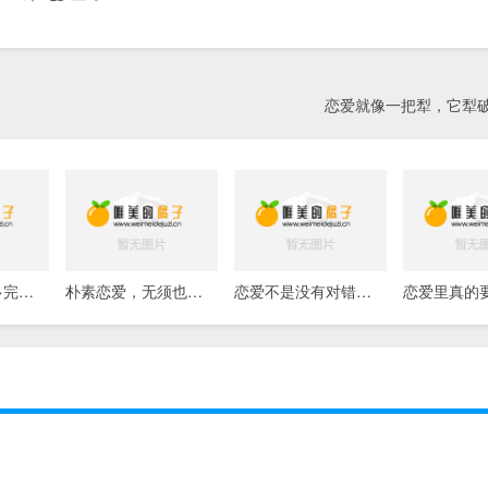
恋爱就像一把犁，它犁
恋爱哪有那么多完美，不试试才会有遗憾啊
朴素恋爱，无须也天下争美
恋爱不是没有对错，而是对错根本不重要