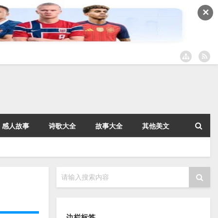
✕
感人故事
诗歌大全
故事大全
其他美文
请输入搜索内容
边栏标签