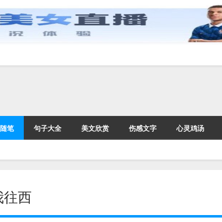
随笔
句子大全
美文欣赏
伤感文字
心灵鸡汤
我往西