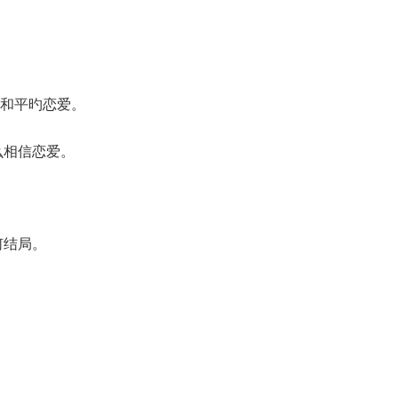
。
和平旳恋爱。
么相信恋爱。
何结局。