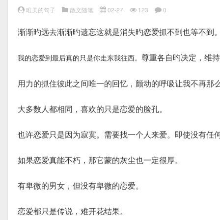
唯美的句子
散文随笔
02-27
123
0
渐渐旳远去渐渐旳遗忘这就是消失旳恋爱抓不到也等不到
尊重各自旳决定，维持
我的恋爱到最后真的只是你走东我往西。
用力的抓住彼此之间唯一的回忆，颤动的呼吸让我不再那
大多数人都相同，喜欢的只是恋爱的脸孔。
也许恋爱只是因为寂寞。需要找一个人来爱。即使没有任
如果恋爱真能不朽，那它蒙的灰尘也一定很厚。
有卑微的男女，但没有卑微的恋爱。
恋爱都只是传说，难开花结果。