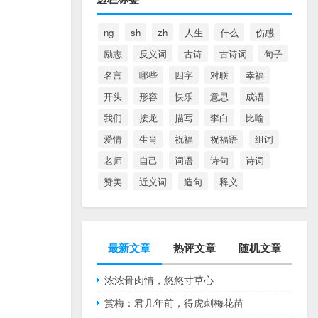
ng
sh
zh
人生
什么
伤感
励志
反义词
古诗
古诗词
句子
名言
哪些
四字
对联
幸福
开头
形容
快乐
意思
成语
我们
接龙
描写
李白
比喻
爱情
生肖
祝福
祝福语
组词
老师
自己
词语
诗句
诗词
赞美
近义词
造句
释义
最新文章
热评文章
随机文章
浓浓骨肉情，悠悠寸草心
赏梅：君几年前，得虎刺梅花苗