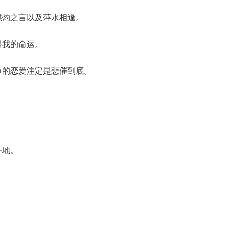
媒灼之言以及萍水相逢。
是我的命运。
鱼的恋爱注定是悲催到底。
一地。