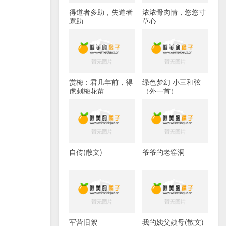
得道者多助，失道者
浓浓骨肉情，悠悠寸
寡助
草心
赏梅：君几年前，得
绿色梦幻 小三和弦
虎刺梅花苗
（外一首）
自传(散文)
爷爷的老窑洞
军营旧絮
我的姨父姨母(散文)