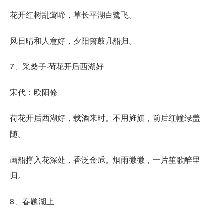
花开红树乱莺啼，草长平湖白鹭飞。
风日晴和人意好，夕阳箫鼓几船归。
7、采桑子·荷花开后西湖好
宋代：欧阳修
荷花开后西湖好，载酒来时。不用旌旗，前后红幢绿盖
随。
画船撑入花深处，香泛金卮。烟雨微微，一片笙歌醉里
归。
8、春题湖上