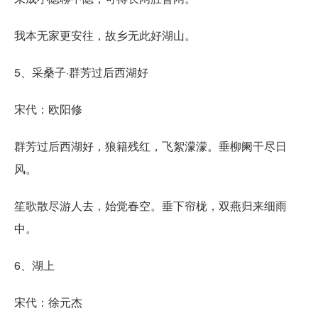
我本无家更安往，故乡无此好湖山。
5、采桑子·群芳过后西湖好
宋代：欧阳修
群芳过后西湖好，狼籍残红，飞絮濛濛。垂柳阑干尽日
风。
笙歌散尽游人去，始觉春空。垂下帘栊，双燕归来细雨
中。
6、湖上
宋代：徐元杰