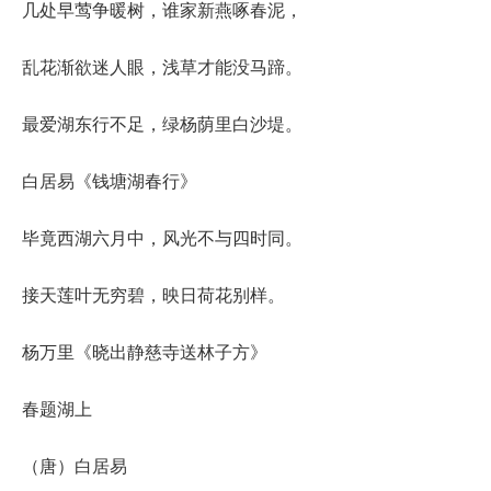
几处早莺争暖树，谁家新燕啄春泥，
乱花渐欲迷人眼，浅草才能没马蹄。
最爱湖东行不足，绿杨荫里白沙堤。
白居易《钱塘湖春行》
毕竟西湖六月中，风光不与四时同。
接天莲叶无穷碧，映日荷花别样。
杨万里《晓出静慈寺送林子方》
春题湖上
（唐）白居易