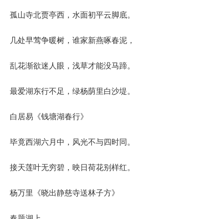
孤山寺北贾亭西，水面初平云脚底。
几处早莺争暖树，谁家新燕啄春泥，
乱花渐欲迷人眼，浅草才能没马蹄。
最爱湖东行不足，绿杨荫里白沙堤。
白居易《钱塘湖春行》
毕竟西湖六月中，风光不与四时同。
接天莲叶无穷碧，映日荷花别样红。
杨万里《晓出静慈寺送林子方》
春题湖上