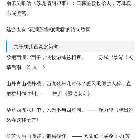
南宋吴唯信《苏堤清明即事》：日暮笙歌收拾去，万株杨
柳属流莺。
陆游也有 “花满苏堤柳满烟”的诗句赞同
关于杭州西湖的诗句
欲把西湖比西子，淡妆浓抹总相宜。 —— 苏轼《饮湖上初
晴后雨二首·其二》
山外青山楼外楼，西湖歌舞几时休？暖风熏得游人醉，直
把杭州作汴州。—— 林升《题临安邸》
毕竟西湖六月中，风光不与四时同。 —— 杨万里《晓出净
慈寺送林子方》
群芳过后西湖好，狼籍残红。 —— 欧阳修《采桑子·群芳