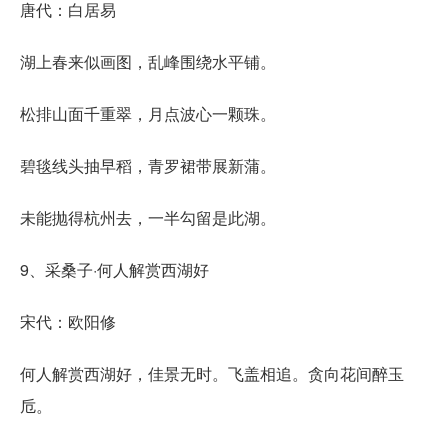
唐代：白居易
湖上春来似画图，乱峰围绕水平铺。
松排山面千重翠，月点波心一颗珠。
碧毯线头抽早稻，青罗裙带展新蒲。
未能抛得杭州去，一半勾留是此湖。
9、采桑子·何人解赏西湖好
宋代：欧阳修
何人解赏西湖好，佳景无时。飞盖相追。贪向花间醉玉
卮。