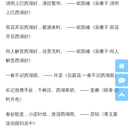
清明上巳西湖好，满目繁华。 —— 欧阳修《采桑子·清明
上巳西湖好》
荷花开后西湖好，载酒来时。 —— 欧阳修《采桑子·荷花
开后西湖好》
何人解赏西湖好，佳景无时。 —— 欧阳修《采桑子·何人
解赏西湖好》
一春不识西湖面。 —— 许棐《后庭花·一春不识西湖面》
长记曾携手处，千树压、西湖寒碧。 —— 姜夔《暗香·旧
时月色》
春衫犹是，小蛮针线，曾湿西湖雨。 —— 苏轼《青玉案·
送伯固归吴中》