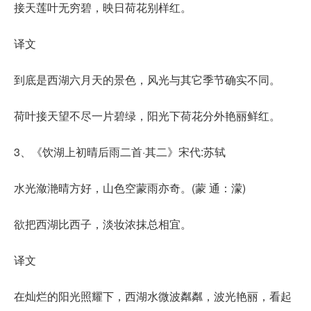
接天莲叶无穷碧，映日荷花别样红。
译文
到底是西湖六月天的景色，风光与其它季节确实不同。
荷叶接天望不尽一片碧绿，阳光下荷花分外艳丽鲜红。
3、《饮湖上初晴后雨二首·其二》宋代:苏轼
水光潋滟晴方好，山色空蒙雨亦奇。(蒙 通：濛)
欲把西湖比西子，淡妆浓抹总相宜。
译文
在灿烂的阳光照耀下，西湖水微波粼粼，波光艳丽，看起