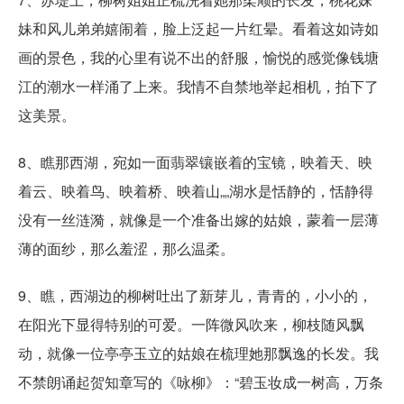
妹和风儿弟弟嬉闹着，脸上泛起一片红晕。看着这如诗如
画的景色，我的心里有说不出的舒服，愉悦的感觉像钱塘
江的潮水一样涌了上来。我情不自禁地举起相机，拍下了
这美景。
8、瞧那西湖，宛如一面翡翠镶嵌着的宝镜，映着天、映
着云、映着鸟、映着桥、映着山„„湖水是恬静的，恬静得
没有一丝涟漪，就像是一个准备出嫁的姑娘，蒙着一层薄
薄的面纱，那么羞涩，那么温柔。
9、瞧，西湖边的柳树吐出了新芽儿，青青的，小小的，
在阳光下显得特别的可爱。一阵微风吹来，柳枝随风飘
动，就像一位亭亭玉立的姑娘在梳理她那飘逸的长发。我
不禁朗诵起贺知章写的《咏柳》：“碧玉妆成一树高，万条