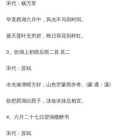
宋代：杨万里
毕竟西湖六月中，风光不与四时同。
接天莲叶无穷碧，映日荷花别样红。
3、饮湖上初晴后雨二首·其二
宋代：苏轼
水光潋滟晴方好，山色空蒙雨亦奇。(蒙 通：濛)
欲把西湖比西子，淡妆浓抹总相宜。
4、六月二十七日望湖楼醉书
宋代：苏轼