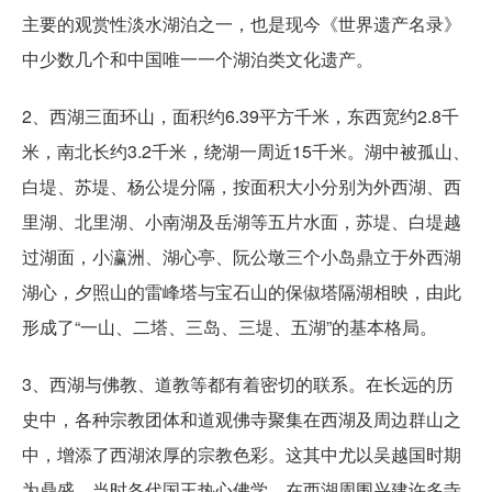
主要的观赏性淡水湖泊之一，也是现今《世界遗产名录》
中少数几个和中国唯一一个湖泊类文化遗产。
2、西湖三面环山，面积约6.39平方千米，东西宽约2.8千
米，南北长约3.2千米，绕湖一周近15千米。湖中被孤山、
白堤、苏堤、杨公堤分隔，按面积大小分别为外西湖、西
里湖、北里湖、小南湖及岳湖等五片水面，苏堤、白堤越
过湖面，小瀛洲、湖心亭、阮公墩三个小岛鼎立于外西湖
湖心，夕照山的雷峰塔与宝石山的保俶塔隔湖相映，由此
形成了“一山、二塔、三岛、三堤、五湖”的基本格局。
3、西湖与佛教、道教等都有着密切的联系。在长远的历
史中，各种宗教团体和道观佛寺聚集在西湖及周边群山之
中，增添了西湖浓厚的宗教色彩。这其中尤以吴越国时期
为鼎盛。当时各代国王热心佛学，在西湖周围兴建许多寺