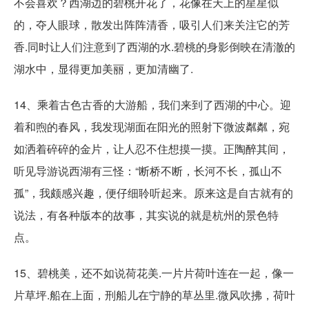
不会喜欢？西湖边的碧桃开花了，花像在天上的星星似
的，夺人眼球，散发出阵阵清香，吸引人们来关注它的芳
香.同时让人们注意到了西湖的水.碧桃的身影倒映在清澈的
湖水中，显得更加美丽，更加清幽了.
14、乘着古色古香的大游船，我们来到了西湖的中心。迎
着和煦的春风，我发现湖面在阳光的照射下微波粼粼，宛
如洒着碎碎的金片，让人忍不住想摸一摸。正陶醉其间，
听见导游说西湖有三怪：“断桥不断，长河不长，孤山不
孤”，我颇感兴趣，便仔细聆听起来。原来这是自古就有的
说法，有各种版本的故事，其实说的就是杭州的景色特
点。
15、碧桃美，还不如说荷花美.一片片荷叶连在一起，像一
片草坪.船在上面，刑船儿在宁静的草丛里.微风吹拂，荷叶