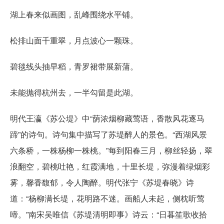
湖上春来似画图，乱峰围绕水平铺。
松排山面千重翠，月点波心一颗珠。
碧毯线头抽早稻，青罗裙带展新蒲。
未能抛得杭州去，一半勾留是此湖。
明代王瀛《苏公堤》中“荫浓烟柳藏莺语，香散风花逐马
蹄”的诗句。诗句集中描写了苏堤醉人的景色。“西湖风景
六条桥，一株杨柳一株桃。”每到阳春三月，柳丝轻扬，翠
浪翻空，碧桃吐艳，红霞满地，十里长堤，弥漫着绿烟彩
雾，馨香馥郁，令人陶醉。明代张宁《苏堤春晓》诗
道：“杨柳满长堤，花明路不迷。画船人未起，侧枕听莺
啼。”南宋吴唯信《苏堤清明即事》诗云：“日暮笙歌收拾