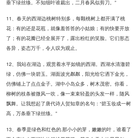
垂下绿丝绦。不知细叶谁裁出，二月春风似剪刀。”
11、春天的西湖边桃树特别多，每颗桃树上都开满了桃
花：有的还是花苞，就像羞答答的小姑娘；有的快要开放
了；有的花瓣已经全展开了，露出粉红的笑脸。它们形态
各异，姿态万千，令人叹为观止。
12、我站在湖边，观赏着水平如镜的西湖。西湖水清澈碧
绿，仿佛一块碧玉。湖面波光粼粼，阳光给它洒下金光，
仿佛铺上了点点金子。湖中小岛众多，树木茂密。你看，
柳树的枝条被微风一吹，像一束束轻盈的头发一样，随风
飘舞。让我想起了唐代诗人贺知章的名句：“碧玉妆成一树
高，万条垂下绿丝绦。”
13、春季是绿色和红色的.那小小的芽，嫩嫩的叶，谁看了