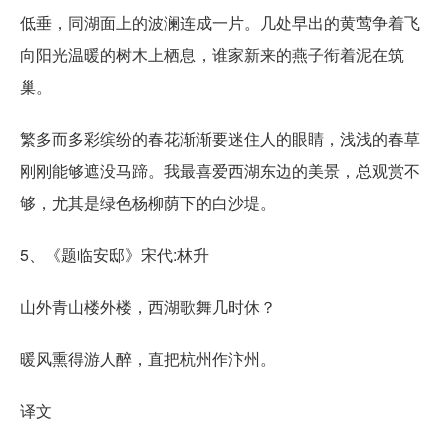
低垂，同湖面上的波澜连成一片。几处早出的黄莺争着飞
向阳光温暖的树木上栖息，谁家新来的燕子衔着泥在筑
巢。
繁多而多彩缤纷的春花渐渐要迷住人的眼睛，浅浅的春草
刚刚能够遮没马蹄。我最喜爱西湖东边的美景，总观赏不
够，尤其是绿色杨柳荫下的白沙堤。
5、《题临安邸》宋代:林升
山外青山楼外楼，西湖歌舞几时休？
暖风熏得游人醉，直把杭州作汴州。
译文