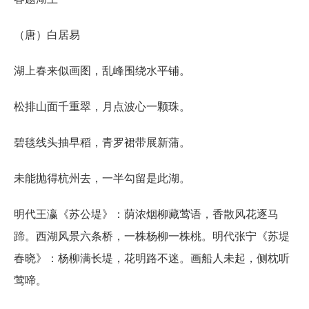
（唐）白居易
湖上春来似画图，乱峰围绕水平铺。
松排山面千重翠，月点波心一颗珠。
碧毯线头抽早稻，青罗裙带展新蒲。
未能抛得杭州去，一半勾留是此湖。
明代王瀛《苏公堤》：荫浓烟柳藏莺语，香散风花逐马
蹄。西湖风景六条桥，一株杨柳一株桃。明代张宁《苏堤
春晓》：杨柳满长堤，花明路不迷。画船人未起，侧枕听
莺啼。