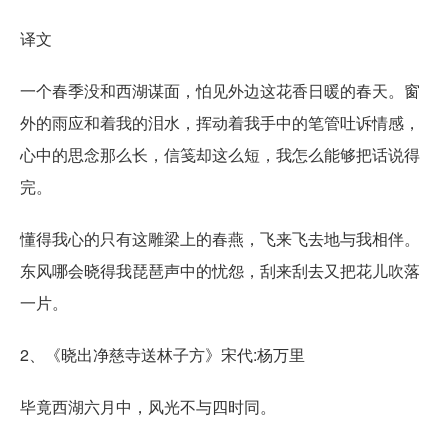
译文
一个春季没和西湖谋面，怕见外边这花香日暖的春天。窗
外的雨应和着我的泪水，挥动着我手中的笔管吐诉情感，
心中的思念那么长，信笺却这么短，我怎么能够把话说得
完。
懂得我心的只有这雕梁上的春燕，飞来飞去地与我相伴。
东风哪会晓得我琵琶声中的忧怨，刮来刮去又把花儿吹落
一片。
2、《晓出净慈寺送林子方》宋代:杨万里
毕竟西湖六月中，风光不与四时同。