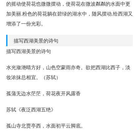
的摇动使荷花也微微摆动，使荷花在微波粼粼的水面中更
加美丽.粉色的荷花躺在碧绿的湖水中，随风摆动.给西湖又
增添了一份光彩。
描写西湖美景的诗句
描写西湖美景的诗句
水光潋滟晴方好，山色空蒙雨亦奇。欲把西湖比西子，淡
妆浓抹总相宜。（苏轼）
孤蒲无边水茫茫，荷花夜开风露香
苏轼《夜泛西湖五绝》
孤山寺北贾亭西，水面初平云脚底。