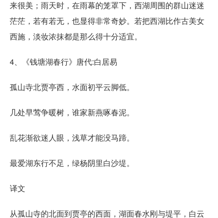
来很美；雨天时，在雨幕的笼罩下，西湖周围的群山迷迷
茫茫，若有若无，也显得非常奇妙。若把西湖比作古美女
西施，淡妆浓抹都是那么得十分适宜。
4、《钱塘湖春行》唐代:白居易
孤山寺北贾亭西，水面初平云脚低。
几处早莺争暖树，谁家新燕啄春泥。
乱花渐欲迷人眼，浅草才能没马蹄。
最爱湖东行不足，绿杨阴里白沙堤。
译文
从孤山寺的北面到贾亭的西面，湖面春水刚与堤平，白云