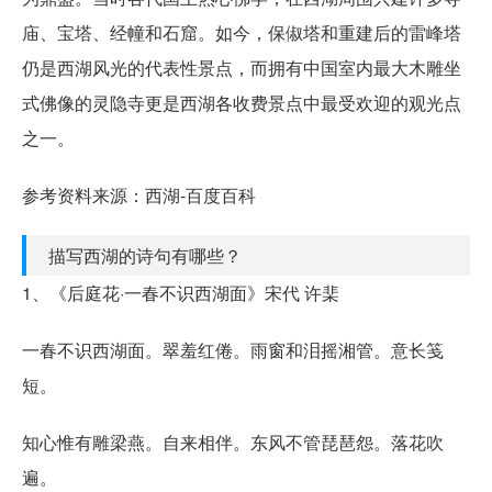
庙、宝塔、经幢和石窟。如今，保俶塔和重建后的雷峰塔
仍是西湖风光的代表性景点，而拥有中国室内最大木雕坐
式佛像的灵隐寺更是西湖各收费景点中最受欢迎的观光点
之一。
参考资料来源：西湖-百度百科
描写西湖的诗句有哪些？
1、《后庭花·一春不识西湖面》宋代 许棐
一春不识西湖面。翠羞红倦。雨窗和泪摇湘管。意长笺
短。
知心惟有雕梁燕。自来相伴。东风不管琵琶怨。落花吹
遍。