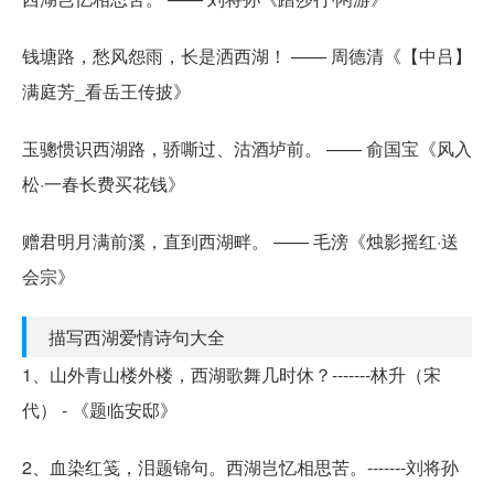
钱塘路，愁风怨雨，长是洒西湖！ —— 周德清《【中吕】
满庭芳_看岳王传披》
玉骢惯识西湖路，骄嘶过、沽酒垆前。 —— 俞国宝《风入
松·一春长费买花钱》
赠君明月满前溪，直到西湖畔。 —— 毛滂《烛影摇红·送
会宗》
描写西湖爱情诗句大全
1、山外青山楼外楼，西湖歌舞几时休？-------林升（宋
代） - 《题临安邸》
2、血染红笺，泪题锦句。西湖岂忆相思苦。-------刘将孙