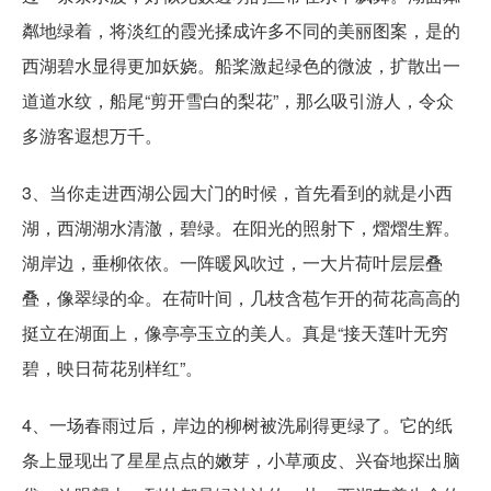
粼地绿着，将淡红的霞光揉成许多不同的美丽图案，是的
西湖碧水显得更加妖娆。船桨激起绿色的微波，扩散出一
道道水纹，船尾“剪开雪白的梨花”，那么吸引游人，令众
多游客遐想万千。
3、当你走进西湖公园大门的时候，首先看到的就是小西
湖，西湖湖水清澈，碧绿。在阳光的照射下，熠熠生辉。
湖岸边，垂柳依依。一阵暖风吹过，一大片荷叶层层叠
叠，像翠绿的伞。在荷叶间，几枝含苞乍开的荷花高高的
挺立在湖面上，像亭亭玉立的美人。真是“接天莲叶无穷
碧，映日荷花别样红”。
4、一场春雨过后，岸边的柳树被洗刷得更绿了。它的纸
条上显现出了星星点点的嫩芽，小草顽皮、兴奋地探出脑