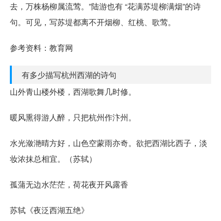
去，万株杨柳属流莺。”陆游也有 “花满苏堤柳满烟”的诗
句。可见，写苏堤都离不开烟柳、红桃、歌莺。
参考资料：教育网
有多少描写杭州西湖的诗句
山外青山楼外楼，西湖歌舞几时修。
暖风熏得游人醉，只把杭州作汴州。
水光潋滟晴方好，山色空蒙雨亦奇。欲把西湖比西子，淡
妆浓抹总相宜。（苏轼）
孤蒲无边水茫茫，荷花夜开风露香
苏轼《夜泛西湖五绝》