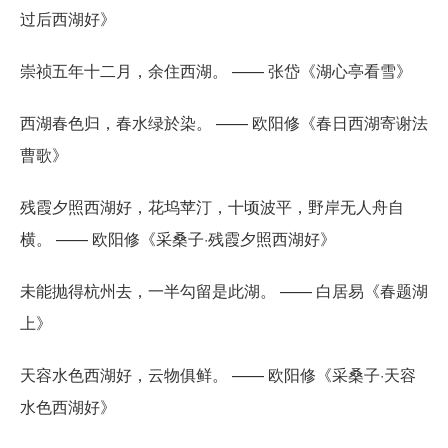
过后西湖好》
崇祯五年十二月，余住西湖。 —— 张岱《湖心亭看雪》
西湖春色归，春水绿於染。 —— 欧阳修《春日西湖寄谢法
曹歌》
残霞夕照西湖好，花坞苹汀，十顷波平，野岸无人舟自
横。 —— 欧阳修《采桑子·残霞夕照西湖好》
未能抛得杭州去，一半勾留是此湖。 —— 白居易《春题湖
上》
天容水色西湖好，云物俱鲜。 —— 欧阳修《采桑子·天容
水色西湖好》