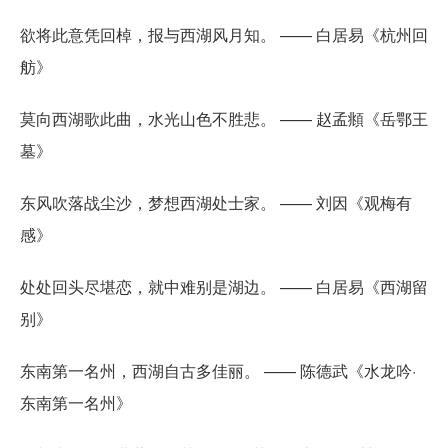
欲将此意凭回棹，报与西湖风月知。 —— 白居易《杭州回
舫》
莫向西湖歌此曲，水光山色不胜悲。 —— 赵孟頫《岳鄂王
墓》
东风吹落战尘沙，梦想西湖处士家。 —— 刘因《观梅有
感》
处处回头尽堪恋，就中难别是湖边。 —— 白居易《西湖留
别》
东南第一名州，西湖自古多佳丽。 —— 陈德武《水龙吟·
东南第一名州》