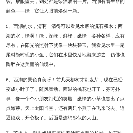
袋。放眼望去，到处都是绿油油的一片。西湖有着生命的
颜色——绿，它让人眼前焕然一新。
5、西湖的水，清啊！清得可以看见水底的沉石积木；西
湖的水，绿啊！绿，深绿，鲜绿，嫩绿，各种各样，应有
尽有，在阳光的照射下就像一块块碧玉。我看见水里一尾
尾时隐时现的小鱼，它们在水里快活地游来游去，仿佛也
陶醉在这美丽的仙境中。
6、西湖的景色真美呀！前几天柳树才刚发芽，现在已经
变成小叶子了，随风舞动。西湖的桃花也开了，芬芳扑
鼻，像一个个小朋友灿烂的笑脸。嫩绿的小草也冒出了点
点嫩芽。天上太阳当空，还有两只小燕子在飞来飞去、追
逐嬉戏，开心极了。后面是连绵起伏的大山。
7、苏堤上，柳树姐姐正梳洗着她那柔顺的长发，桃花妹