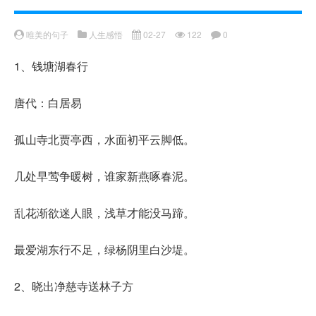
唯美的句子
人生感悟
02-27
122
0
1、钱塘湖春行
唐代：白居易
孤山寺北贾亭西，水面初平云脚低。
几处早莺争暖树，谁家新燕啄春泥。
乱花渐欲迷人眼，浅草才能没马蹄。
最爱湖东行不足，绿杨阴里白沙堤。
2、晓出净慈寺送林子方