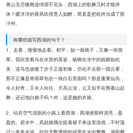
青山无尽楼阁连绵望不见头，西湖上的歌舞几时才能停
休？暖洋洋的香风吹得贵人如醉，简直是把杭州当成了那
汴州。
有哪些描写西湖的句子？
1、走着，慢慢地走着。初平，如一面镜子，又像一块翡
翠。我欣赏着马在水里的英姿，杨柳在水中的妩媚如此
美，连马也放慢了步子正值初春，仍化不去那一团云雾，
那不正像是将翡翠包在一块白石里面吗？那是蓬莱仙岛，
令人好奇，又令人向往。天高云淡，云又似乎在围着山起
舞，还记地白娘子吗？对，这是她的衣裙。
2、站在空气清新的小路上看西湖，西湖便那样清亮，盈
盈的。碧水中，风姑娘偶尔提着裙子来这里游戏，不时荡
过一条条水波，好似无数透明的丝带在水中飘舞。湖面粼