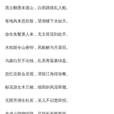
黑云翻墨未遮山，白雨跳珠乱入船。
卷地风来忽吹散，望湖楼下水如天。
放生鱼鳖逐人来，无主荷花到处开。
水枕能令山俯仰，风船解与月裴回。
乌菱白芡不论钱，乱系青菰裹绿盘。
忽忆尝新会灵观，滞留江海得加餐。
献花游女木兰桡，细雨斜风湿翠翘。
无限芳洲生杜若，吴儿不识楚辞招。
未成小隐聊中隐，可得长闲胜暂闲。