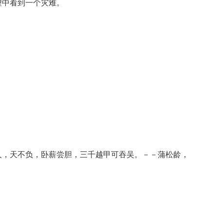
望中看到一个灾难。
人，天不负，卧薪尝胆，三千越甲可吞吴。－－蒲松龄，