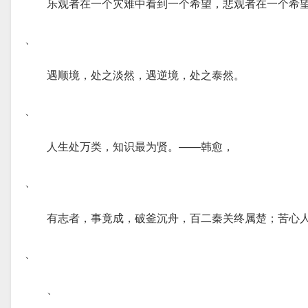
乐观者在一个灾难中看到一个希望，悲观者在一个希
、
遇顺境，处之淡然，遇逆境，处之泰然。
、
人生处万类，知识最为贤。——韩愈，
、
有志者，事竟成，破釜沉舟，百二秦关终属楚；苦心
、
、