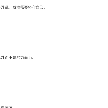
会浮乱。成功需要坚守自己。
以赴而不是尽力而为。
—曾国藩，