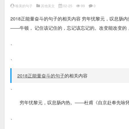
唯美的句子
其他美文
02-25
99
0
2018正能量奋斗的句子的相关内容 穷年忧黎元，叹息肠
——牛顿， 记住该记住的，忘记该忘记的。改变能改变的
、
、
2018正能量奋斗的句子
的相关内容
、
穷年忧黎元，叹息肠内热。——杜甫《自京赴奉先咏
、