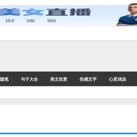
随笔
句子大全
美文欣赏
伤感文字
心灵鸡汤