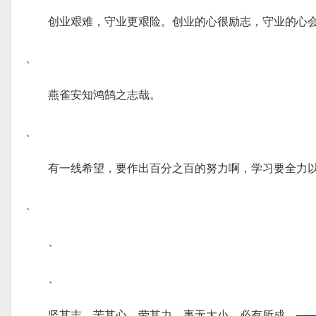
创业艰难，守业更艰险。创业的心很励志，守业的心
、
燕雀安知鸿鹄之志哉。
、
有一线希望，要作出百分之百的努力啊，学习要全力
、
、
、
坚其志，苦其心，劳其力，事无大小，必有所成。—