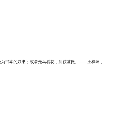
沦为书本的奴隶；或者走马看花，所获甚微。——王梓坤，
，