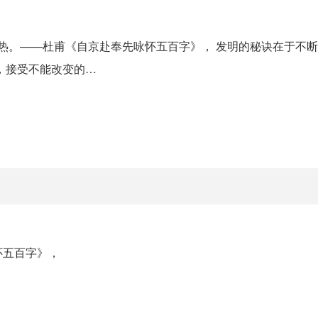
内热。——杜甫《自京赴奉先咏怀五百字》， 发明的秘诀在于不
，接受不能改变的…
怀五百字》，