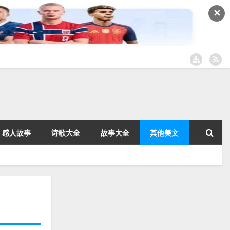
✕
感人故事
诗歌大全
故事大全
其他美文