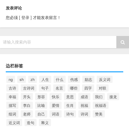
发表评论
您必须
[ 登录 ]
才能发表留言！
请输入搜索内容
边栏标签
ng
sh
zh
人生
什么
伤感
励志
反义词
古诗
古诗词
句子
名言
哪些
四字
对联
幸福
开头
形容
快乐
意思
成语
我们
接龙
描写
李白
比喻
爱情
生肖
祝福
祝福语
组词
老师
自己
词语
诗句
诗词
赞美
近义词
造句
释义