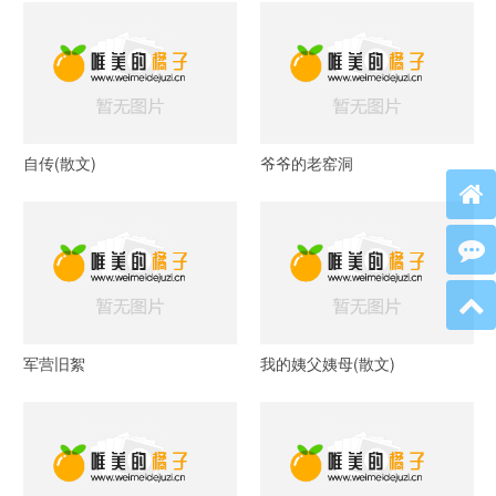
自传(散文)
爷爷的老窑洞
军营旧絮
我的姨父姨母(散文)