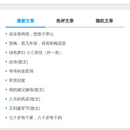
最新文章
热评文章
随机文章
浓浓骨肉情，悠悠寸草心
赏梅：君几年前，得虎刺梅花苗
绿色梦幻 小三和弦（外一首）
自传(散文)
爷爷的老窑洞
军营旧絮
我的姨父姨母(散文)
八月的风采(散文)
又到建军节(散文)
七十岁有个家，八十岁有个妈