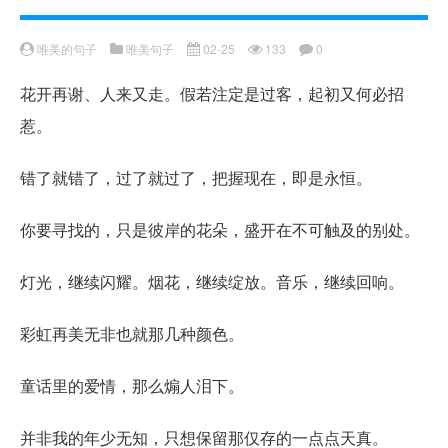
唯美的句子
唯美句子
02-25
133
0
花开再谢、人来又走。假若注定是过客，起初又何必招
惹。
错了就错了，过了就过了，把握现在，即是永恒。
你要寻找的，只是彼岸的花朵，盛开在不可触及的别处。
灯光，继续闪耀。烟花，继续绽放。音乐，继续回响。
彩虹再美无非也就那几种颜色。
童话里的爱情，那么煽人泪下。
并非我的年少无知，只想保留那仅存的一点点天真。