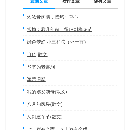
最新文章
热评文章
随机文章
浓浓骨肉情，悠悠寸草心
赏梅：君几年前，得虎刺梅花苗
绿色梦幻 小三和弦（外一首）
自传(散文)
爷爷的老窑洞
军营旧絮
我的姨父姨母(散文)
八月的风采(散文)
又到建军节(散文)
七十岁有个家，八十岁有个妈