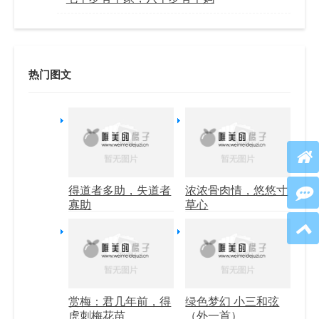
热门图文
得道者多助，失道者
浓浓骨肉情，悠悠寸
寡助
草心
赏梅：君几年前，得
绿色梦幻 小三和弦
虎刺梅花苗
（外一首）