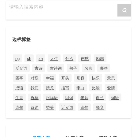
请输入搜索内容
边栏标签
ng
sh
zh
人生
什么
伤感
励志
反义词
古诗
古诗词
句子
名言
哪些
四字
对联
幸福
开头
形容
快乐
意思
成语
我们
接龙
描写
李白
比喻
爱情
生肖
祝福
祝福语
组词
老师
自己
词语
诗句
诗词
赞美
近义词
造句
释义