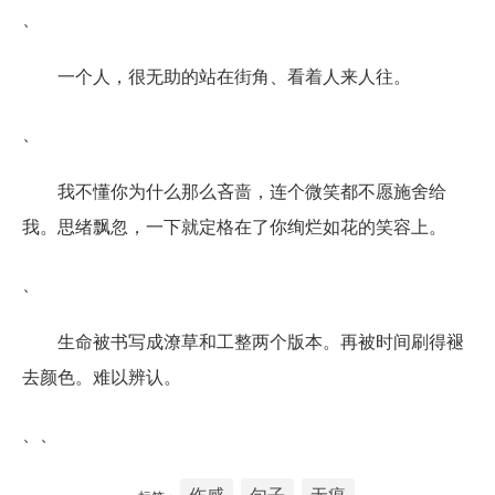
、
一个人，很无助的站在街角、看着人来人往。
、
我不懂你为什么那么吝啬，连个微笑都不愿施舍给
我。思绪飘忽，一下就定格在了你绚烂如花的笑容上。
、
生命被书写成潦草和工整两个版本。再被时间刷得褪
去颜色。难以辨认。
、、
伤感
句子
无痕