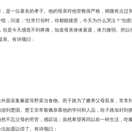
，是一位著名的孝子。他的母亲对他管教很严格，稍微有点过
怪，问道：“往常打你时，你都能接受，今天为什么哭泣？”伯愈
，但是今天感觉不到疼痛，知道母亲身体衰退，体力微弱。所以
母亲。有诗颂曰：
外面采集藜藿等野菜当食物。而子路为了赡养父母双亲，常常
南游到楚国。楚王非常敬佩恭慕他的学问和人品，给子路加封到
仍然不忘父母的劳苦，感叹说；虽然希望再同以前一样生活，吃
办法如愿以偿了。有诗颂曰：