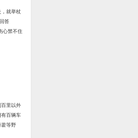
失，就举杖
回答
伤心禁不住
到百里以外
拥有百辆车
藜藿等野