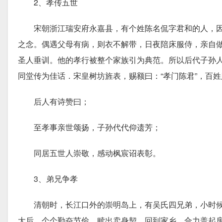
2、孝传五世
宋朝浙江瑞安府永嘉县，有个姓陈名侃字君和的人，因
之念。偶遇父母有病，则衣不解带，日夜陪床服侍，亲自做
圣人垂训。他的孝行被整个家族引为典范。所以后代子孙
同堂传为佳话．宋皇树坊旌表，赐额曰：“孝门陈君”，百姓
后人有诗赞曰；
至孝事亲世颂扬，子孙代代仰遗芳；
同居五世人崇敬，感动枫宸诏表彰。
3、弟兄争孝
清朝时，长江口外的崇明岛上，有吴氏四兄弟，小时候
大后，个个勤奋节俭，赎出卖身契，回到家乡，合力盖起