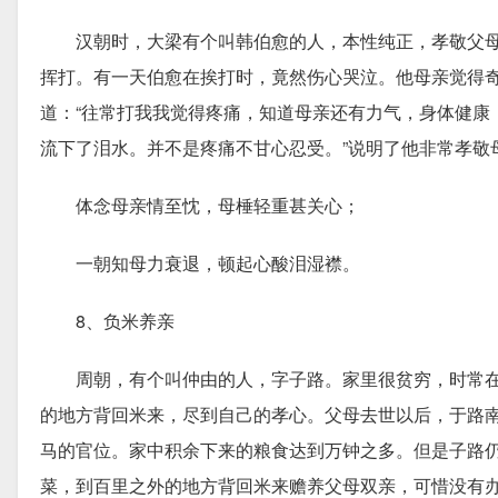
汉朝时，大梁有个叫韩伯愈的人，本性纯正，孝敬父母
挥打。有一天伯愈在挨打时，竟然伤心哭泣。他母亲觉得奇
道：“往常打我我觉得疼痛，知道母亲还有力气，身体健康
流下了泪水。并不是疼痛不甘心忍受。”说明了他非常孝敬
体念母亲情至忱，母棰轻重甚关心；
一朝知母力衰退，顿起心酸泪湿襟。
8、负米养亲
周朝，有个叫仲由的人，字子路。家里很贫穷，时常在
的地方背回米来，尽到自己的孝心。父母去世以后，于路
马的官位。家中积余下来的粮食达到万钟之多。但是子路
菜，到百里之外的地方背回米来赡养父母双亲，可惜没有