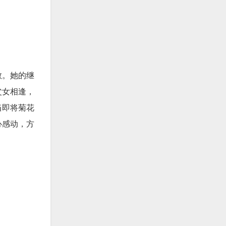
敬。她的继
父女相逢，
当即将菊花
心感动，方