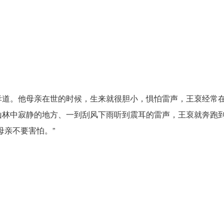
道。他母亲在世的时候，生来就很胆小，惧怕雷声，王裒经常
山林中寂静的地方、一到刮风下雨听到震耳的雷声，王裒就奔跑
母亲不要害怕。”