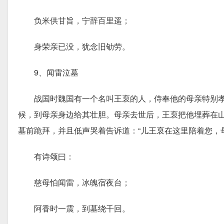
负米供甘旨，宁辞百里遥；
身荣亲已没，犹念旧劬劳。
9、闻雷泣墓
战国时魏国有一个名叫王裒的人，侍奉他的母亲特别孝
候，到母亲身边给其壮胆。母亲去世后，王裒把他埋葬在
墓前跪拜，并且低声哭着告诉道：“儿王裒在这里陪着您，
有诗颂曰：
慈母怕闻雷，冰魄宿夜台；
阿香时一震，到墓绕千回。