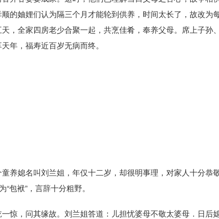
孝顺的妯娌们认为隔三个月才能轮到供养，时间太长了，故改为
五天，全家四房老少合聚一起，共烹佳肴，奉养父母。席上子孙
享天年，福寿近百岁无病而终。
童养媳名叫刘兰姐，年仅十二岁，却很明事理，对家人十分恭
为“包袱”，言辞十分粗野。
一惊，问其缘故。刘兰姐答道：儿担忧婆母不敬太婆母．日后