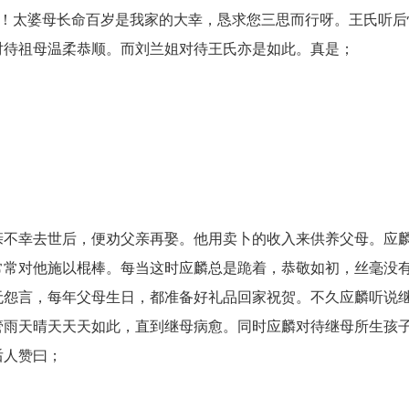
啊！太婆母长命百岁是我家的大幸，恳求您三思而行呀。王氏听后
对待祖母温柔恭顺。而刘兰姐对待王氏亦是如此。真是；
不幸去世后，便劝父亲再娶。他用卖卜的收入来供养父母。应
常常对他施以棍棒。每当这时应麟总是跪着，恭敬如初，丝毫没
无怨言，每年父母生日，都准备好礼品回家祝贺。不久应麟听说
管雨天晴天天天如此，直到继母病愈。同时应麟对待继母所生孩
后人赞曰；