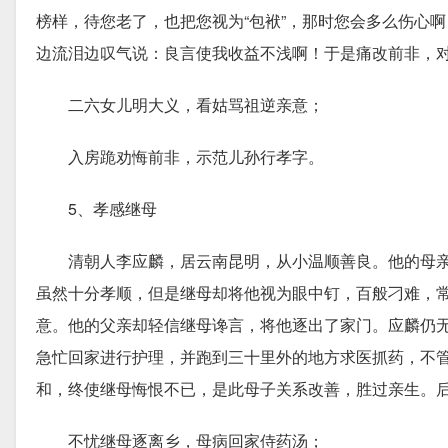
榜样，待您老了，也把您视为“包袱”，那时您会多么伤心
边流泪边叹气说：良言使我收益不浅啊！于是痛改前非，
二六女儿明大义，看姑骂祖逆亲意；
入房跪劝悔前非，示范儿孙行孝字。
5、孝感继母
清朝人李应麟，居云南昆明，从小温顺善良。他的母亲
虽然十分孝顺，但是继母却将他视为眼中钉，百般刁难，
意。他的父亲却轻信继母谗言，将他逐出了家门。应麟仍
急忙回家进行护理，并跑到三十里外的地方求医抓药，不
和，终使继母悔恨不已，是此母子关系改善，胜过亲生。
不忧继母逐离乡，母病回家侍药汤；