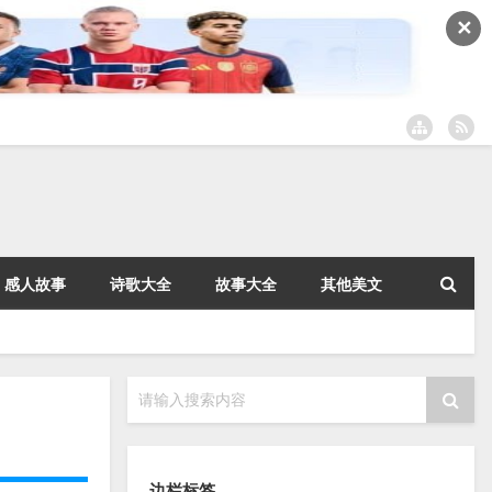
✕
感人故事
诗歌大全
故事大全
其他美文
请输入搜索内容
边栏标签