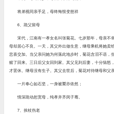
将弟视同亲手足，母终悔恨变慈祥
6、跪父留母
宋代，江南有一孝女名叫张菊花。七岁那年，母亲不幸
母却居心不良。一天，其父外出做生意，继母乘机将她卖
悲喜交加。当父亲问她为何落此地步时，菊花含泪不语，
赎了回来。三日后父女回到家。其父见到后妻，十分恼怒
才罢休。继母没有生子。其父去世后，菊花对待继母和父
一片奉心如石坚，一身被鬻亦依然；
情深跪动恕宽母，纯孝并齐闵子骞。
7、挨杖伤老