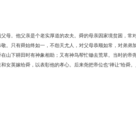
父母。他父亲是个老实厚道的农夫。舜的母亲因家境贫困，常
恭敬。只有舜始终如一，不怨天尤人，对父母恭顺如常，对弟弟
舜在山下耕田时有神象相助；又有神鸟帮忙锄去荒草。当时的帝
和女英嫁给舜，以表彰他的孝心。后来尧把帝位也“禅让”给舜。