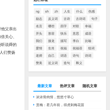
ng
sh
zh
人生
什么
伤感
励志
反义词
古诗
古诗词
句子
名言
哪些
四字
对联
幸福
对他父亲出
开头
形容
快乐
意思
成语
加倍关心、
我们
接龙
描写
李白
比喻
尧听说舜的
爱情
生肖
祝福
祝福语
组词
人们赞扬
老师
自己
词语
诗句
诗词
赞美
近义词
造句
释义
最新文章
热评文章
随机文章
浓浓骨肉情，悠悠寸草心
赏梅：君几年前，得虎刺梅花苗