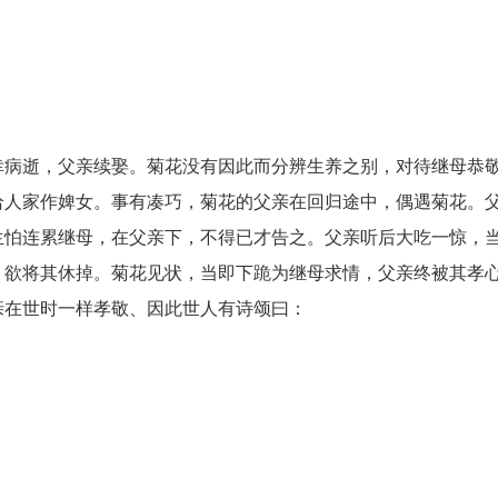
病逝，父亲续娶。菊花没有因此而分辨生养之别，对待继母恭
给人家作婢女。事有凑巧，菊花的父亲在回归途中，偶遇菊花。
生怕连累继母，在父亲下，不得已才告之。父亲听后大吃一惊，
，欲将其休掉。菊花见状，当即下跪为继母求情，父亲终被其孝
亲在世时一样孝敬、因此世人有诗颂曰：