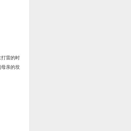
在打雷的时
到母亲的坟