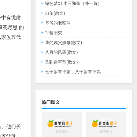
绿色梦幻 小三和弦（外一首）
自传(散文)
心中有忧虑
爷爷的老窑洞
死尽思”的
军营旧絮
氏家族五代
我的姨父姨母(散文)
八月的风采(散文)
又到建军节(散文)
七十岁有个家，八十岁有个妈
热门图文
路。他们长
供养父母，