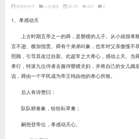
唯美的句子
人生感悟
02-25
224
0
1、孝感动天
上古时期五帝之一的舜，是瞽瞍的儿子。从小就很孝顺
言不逊、横加指责。舜有个弟弟叫象，也常对父亲傲慢不
照顾，引导其改过自新。此超常之大孝心，感动上天。当
孝行，特派九位侍者去服侍瞽瞍夫妇，并将自己的女儿娥皇
说，舜由一个平民成为帝王纯由他的孝心所致。
后人有诗赞曰：
队队耕春象，纷纷耘草禽；
嗣尧登帝位，孝感动天心。