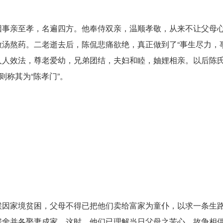
事亲至孝，名遍四方。他奉侍双亲，温顺孝敬，从来不让父母
汤熬药。二老逝去后，陈侃悲痛欲绝，真正做到了“事生尽力，事
人人效法，尊老爱幼，兄弟团结，夫妇和睦，妯娌相亲。以后陈
则称其为“陈孝门”。
因家境贫困，父母不得已把他们卖给富家为童仆，以求一条生
房舍并各娶妻成家。这时，他们已理解当日父母之苦心，故争相