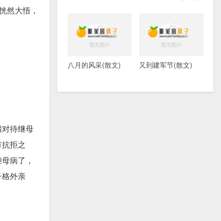
恍然大悟，
八月的风采(散文)
又到建军节(散文)
麟对待继母
有抗拒之
继母病了，
子格外亲