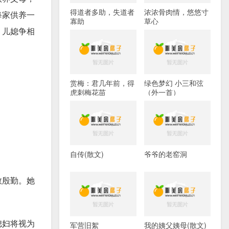
得道者多助，失道者
浓浓骨肉情，悠悠寸
每家供养一
寡助
草心
、儿媳争相
赏梅：君几年前，得
绿色梦幻 小三和弦
虎刺梅花苗
（外一首）
自传(散文)
爷爷的老窑洞
敬殷勤。她
媳妇将视为
军营旧絮
我的姨父姨母(散文)