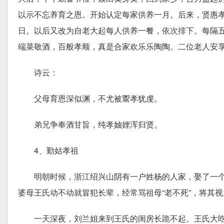
以示不忘养育之恩。开始认定每家供养一月。后来，贤惠
日。以后又改为自老大起每人供养一餐，依次排下。每隔
端菜敬酒，百般孝顺，真是合家欢乐乐陶陶。二位老人安
诗云：
父母育恩深似渊，不尤被鬻孝犹虔。
弟兄争奉酒甘旨，纯孝妯娌浑归贤。
4、勤姑孝祖
明朝时候，浙江绍兴山阴有一户姓杨的人家，娶了一个
婆母王氏动不动就冒犯长辈，经常骂祖母“老不死”，将其视
一天深夜，刘兰姐来到王氏的闺房长跪不起。王氏大吃