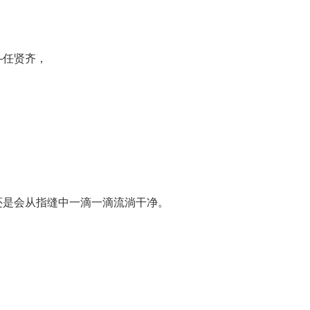
―任贤齐，
还是会从指缝中一滴一滴流淌干净。