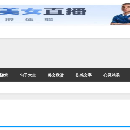
随笔
句子大全
美文欣赏
伤感文字
心灵鸡汤