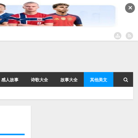
✕
感人故事
诗歌大全
故事大全
其他美文