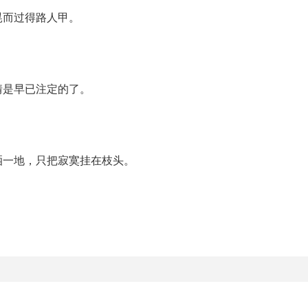
晃而过得路人甲。
情是早已注定的了。
洒一地，只把寂寞挂在枝头。