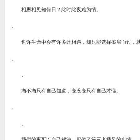
相思相见知何日？此时此夜难为情。
、
也许生命中会有许多此相遇，却只能选择擦肩而过，
、
、
痛不痛只有自己知道，变没变只有自己才懂。
、
、
我們的事可以自己解決，厭倦了第三者插足的劇情。