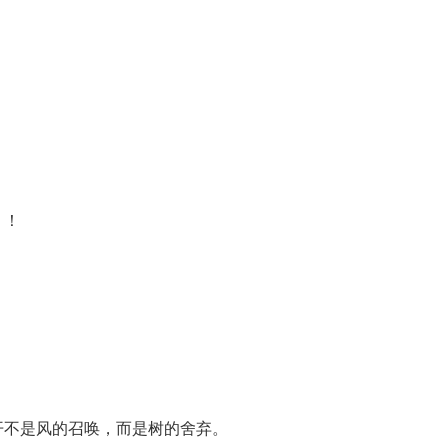
！
。！
开不是风的召唤，而是树的舍弃。