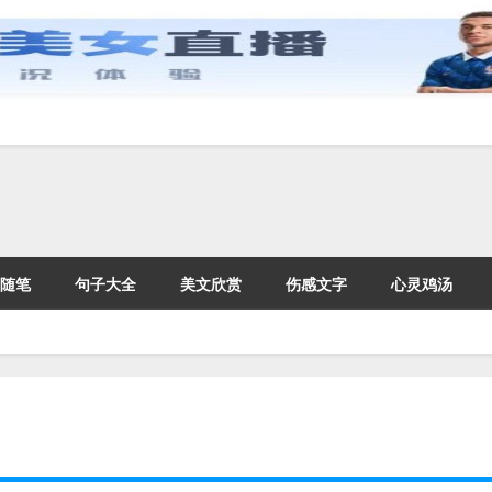
随笔
句子大全
美文欣赏
伤感文字
心灵鸡汤