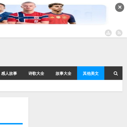
✕
感人故事
诗歌大全
故事大全
其他美文