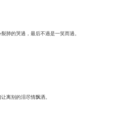
心裂肺的哭過，最后不過是一笑而過。
们让离别的泪尽情飘洒。