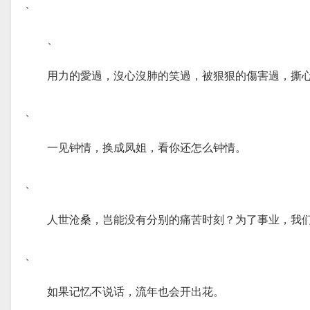
、
、
用力的愛過，沒心沒肺的笑過，被狠狠的傷害過，撕
、
一见钟情，换成凤姐，看你还怎么钟情。
、
人世沧桑，岂能没有分别的痛苦时刻？为了事业，我
、
如果记忆不说话，流年也会开出花。